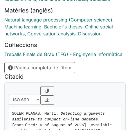
amount of work carried out by moderators. We do so
Matèries (anglès)
with the help of natural language processing and
machine learning techniques.
Natural language processing (Computer science)
,
Machine learning
,
Bachelor's theses
,
Online social
networks
,
Conversation analysis
,
Discussion
Col·leccions
Treballs Finals de Grau (TFG) - Enginyeria Informàtica
Pàgina completa de l'ítem
Citació
SOLER PLANAS, Martí. 
Detecting arguments 
similarity to compact on-line debates.
[consulted: 6 of August of 2026]. Available 