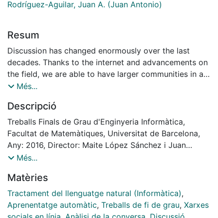
Rodríguez-Aguilar, Juan A. (Juan Antonio)
Resum
Discussion has changed enormously over the last
decades. Thanks to the internet and advancements on
the field, we are able to have larger communities in a
discussion and get higher quality results from it than
Més...
ever before. Having a large number of individuals
Descripció
involved has lots of benefits, but it also carries some
challenges. As a discussion grows larger, people have
Treballs Finals de Grau d'Enginyeria Informàtica,
a tendency to start repeating arguments, this has been
Facultat de Matemàtiques, Universitat de Barcelona,
traditionally
Any: 2016, Director: Maite López Sánchez i Juan
handled by a team of moderators.
Antonio Rodríguez-Aguilar
Més...
In this work we analyse the properties of these
Matèries
arguments, and we take advantage of those
properties to make a specialized method to
Tractament del llenguatge natural (Informàtica)
,
automatically detect syntactically different but
Aprenentatge automàtic
,
Treballs de fi de grau
,
Xarxes
semantically equivalent arguments. Thus reducing the
socials en línia
,
Anàlisi de la conversa
,
Discussió