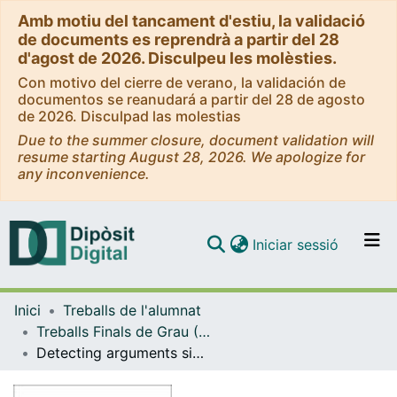
Amb motiu del tancament d'estiu, la validació
de documents es reprendrà a partir del 28
d'agost de 2026. Disculpeu les molèsties.
Con motivo del cierre de verano, la validación de
documentos se reanudará a partir del 28 de agosto
de 2026. Disculpad las molestias
Due to the summer closure, document validation will
resume starting August 28, 2026. We apologize for
any inconvenience.
(current)
Iniciar sessió
Comunitats i col·leccions
Inici
Treballs de l'alumnat
Navega per tot el DD
Treballs Finals de Grau (TFG) - Enginyeria Informàtica
Com publicar
Detecting arguments similarity to compact on-line debates
Contacte