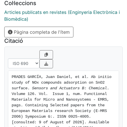
Col·leccions
programmed desorption experiments. The interference
of the SO2 poisoning agent on the studied processes
Articles publicats en revistes (Enginyeria Electrònica i
is discussed and the adsorption site blocking
Biomèdica)
consequences on sensing response are analyzed.
Pàgina completa de l'ítem
Citació
PRADES GARCÍA, Juan Daniel, et al. Ab initio 
study of NOx compounds adsorption on SnO2 
surface. 
Sensors and Actuators B: Chemical
. 
Volume 126. Vol.  Issue 1, num. Functional 
Materials for Micro and Nanosystems - EMRS, 
pags. Containing Selected papers from the 
European Materials research Society (E-MRS 
2006) Symposium G:. ISSN 0925-4005. 
[consulted: 9 of August of 2026]. Available 