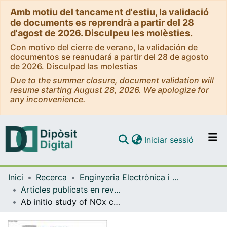
Amb motiu del tancament d'estiu, la validació
de documents es reprendrà a partir del 28
d'agost de 2026. Disculpeu les molèsties.
Con motivo del cierre de verano, la validación de
documentos se reanudará a partir del 28 de agosto
de 2026. Disculpad las molestias
Due to the summer closure, document validation will
resume starting August 28, 2026. We apologize for
any inconvenience.
(current)
Iniciar sessió
Comunitats i col·leccions
Inici
Recerca
Enginyeria Electrònica i Biomèdica
Navega per tot el DD
Articles publicats en revistes (Enginyeria Electrònica i Biomèdica)
Com publicar
Ab initio study of NOx compounds adsorption on SnO2 surface
Contacte