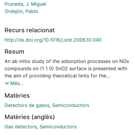
Pruneda, J. Miguel
Ordejón, Pablo
Recurs relacionat
http://dx.doi.org/10.1016/j.snb.2006.10.040
Resum
An ab initio study of the adsorption processes on NOx
compounds on (1 1 0) SnO2 surface is presented with
the aim of providing theoretical hints for the
development of improved NOx gas sensors. From first
Més...
principles calculations (DFT¿GGA approximation), the
Matèries
most relevant NO and NO2 adsorption processes are
analyzed by means of the estimation of their
Detectors de gasos
,
Semiconductors
adsorption energies. The resulting values and the
Matèries (anglès)
developed model are also corroborated with
experimental desorption temperatures for NO and
Gas detectors
,
Semiconductors
NO2, allowing us to explain the temperature-