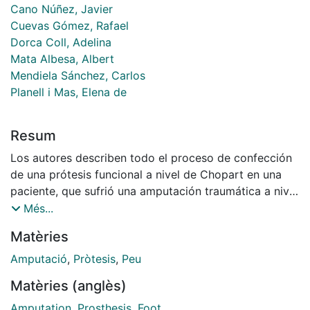
Cano Núñez, Javier
Cuevas Gómez, Rafael
Dorca Coll, Adelina
Mata Albesa, Albert
Mendiela Sánchez, Carlos
Planell i Mas, Elena de
Resum
Los autores describen todo el proceso de confección
de una prótesis funcional a nivel de Chopart en una
paciente, que sufrió una amputación traumática a nivel
de esta articulación.
Més...
Matèries
Amputació
,
Pròtesis
,
Peu
Matèries (anglès)
Amputation
,
Prosthesis
,
Foot