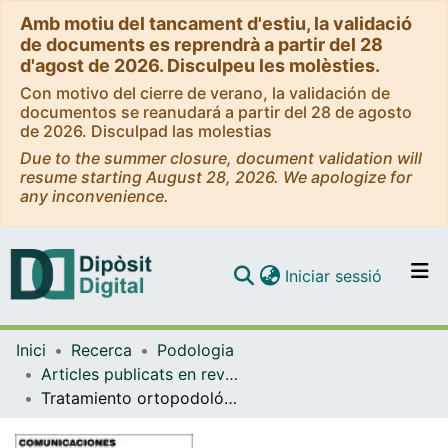
Amb motiu del tancament d'estiu, la validació
de documents es reprendrà a partir del 28
d'agost de 2026. Disculpeu les molèsties.
Con motivo del cierre de verano, la validación de
documentos se reanudará a partir del 28 de agosto
de 2026. Disculpad las molestias
Due to the summer closure, document validation will
resume starting August 28, 2026. We apologize for
any inconvenience.
(current)
Iniciar sessió
Comunitats i col·leccions
Inici
Recerca
Podologia
Navega per tot el DD
Articles publicats en revistes (Podologia)
Com publicar
Tratamiento ortopodológico sustitutivo de una amputación a nivel de Chopart
Contacte