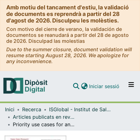
Amb motiu del tancament d'estiu, la validació
de documents es reprendrà a partir del 28
d'agost de 2026. Disculpeu les molèsties.
Con motivo del cierre de verano, la validación de
documentos se reanudará a partir del 28 de agosto
de 2026. Disculpad las molestias
Due to the summer closure, document validation will
resume starting August 28, 2026. We apologize for
any inconvenience.
(current)
Iniciar sessió
Comunitats i col·leccions
Inici
Recerca
ISGlobal - Institut de Salut Global de Barcelona
Navega per tot el DD
Articles publicats en revistes (ISGlobal)
Com publicar
Priority use cases for antibody-detecting assays of recent malaria exposure as tools to achieve and sustain malaria elimination
Contacte