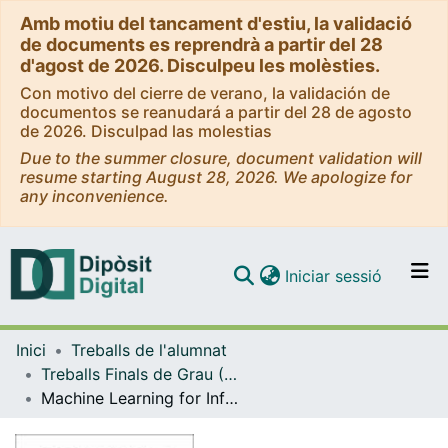
Amb motiu del tancament d'estiu, la validació
de documents es reprendrà a partir del 28
d'agost de 2026. Disculpeu les molèsties.
Con motivo del cierre de verano, la validación de
documentos se reanudará a partir del 28 de agosto
de 2026. Disculpad las molestias
Due to the summer closure, document validation will
resume starting August 28, 2026. We apologize for
any inconvenience.
(current)
Iniciar sessió
Comunitats i col·leccions
Inici
Treballs de l'alumnat
Navega per tot el DD
Treballs Finals de Grau (TFG) - Física
Com publicar
Machine Learning for Infinite Neutron Matter at Finite Temperatures
Contacte