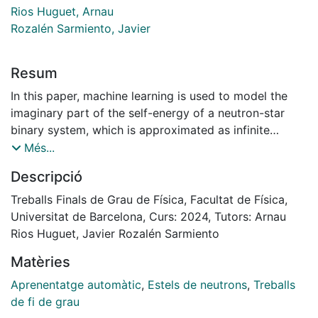
Rios Huguet, Arnau
Rozalén Sarmiento, Javier
Resum
In this paper, machine learning is used to model the
imaginary part of the self-energy of a neutron-star
binary system, which is approximated as infinite
neutron matter. The performance of the model is
Més...
evaluated by computing physical properties such as
Descripció
the momentum distribution and the total energy. The
results obtained with the model show a high degree of
Treballs Finals de Grau de Física, Facultat de Física,
accuracy when compared to theoretical values
Universitat de Barcelona, Curs: 2024, Tutors: Arnau
Rios Huguet, Javier Rozalén Sarmiento
Matèries
Aprenentatge automàtic
,
Estels de neutrons
,
Treballs
de fi de grau