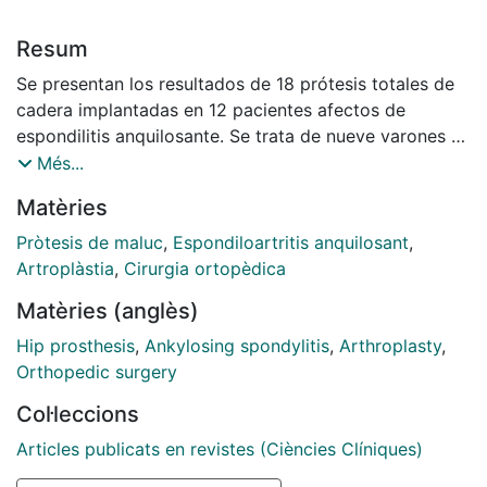
Resum
Se presentan los resultados de 18 prótesis totales de
cadera implantadas en 12 pacientes afectos de
espondilitis anquilosante. Se trata de nueve varones y
tres hembras con una edad medía de 36 años. El
Més...
seguimiento medio ha sido de 3,9 años, con un mínimo
Matèries
de 1 año. La indicación para el tratamiento quirúrgico
ha sido el dolor intratable, la actitud viciosa de la
Pròtesis de maluc
,
Espondiloartritis anquilosant
,
cadera que impedía las actividades normales de la
Artroplàstia
,
Cirurgia ortopèdica
vida diaria o la asociación de ambos. Desde un punto
Matèries (anglès)
de vista clínico se obtuvo un 33% de resultados
excelentes, 44% de buenos y un 22% de regulares. En
Hip prosthesis
,
Ankylosing spondylitis
,
Arthroplasty
,
el 39% de los casos se ha observado la presencia de
Orthopedic surgery
osificaciones heterotópicas.
Col·leccions
Articles publicats en revistes (Ciències Clíniques)