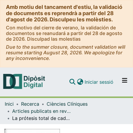
Amb motiu del tancament d'estiu, la validació
de documents es reprendrà a partir del 28
d'agost de 2026. Disculpeu les molèsties.
Con motivo del cierre de verano, la validación de
documentos se reanudará a partir del 28 de agosto
de 2026. Disculpad las molestias
Due to the summer closure, document validation will
resume starting August 28, 2026. We apologize for
any inconvenience.
(current)
Iniciar sessió
Comunitats i col·leccions
Inici
Recerca
Ciències Clíniques
Navega per tot el DD
Articles publicats en revistes (Ciències Clíniques)
Com publicar
La prótesis total de cadera en la espondilitis anquilosante
Contacte