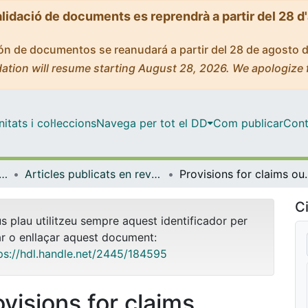
alidació de documents es reprendrà a partir del 28 d
ción de documentos se reanudará a partir del 28 de agosto 
ation will resume starting August 28, 2026. We apologize 
tats i col·leccions
Navega per tot el DD
Com publicar
Cont
tica Econòmica, Financera i Actuarial
Articles publicats en revistes (Matemàtica Econòmica, Financera i Actuarial)
Provisions for claims outstanding, incurred but not repo
Ci
us plau utilitzeu sempre aquest identificador per
ar o enllaçar aquest document:
ps://hdl.handle.net/2445/184595
ovisions for claims