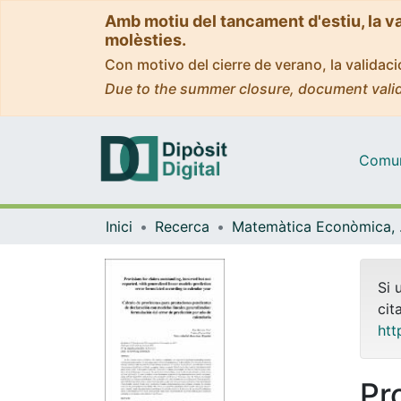
Amb motiu del tancament d'estiu, la v
molèsties.
Con motivo del cierre de verano, la valida
Due to the summer closure, document valid
Comuni
Inici
Recerca
Matemà
Si 
cit
htt
Pr