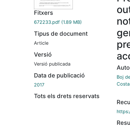
ou
Fitxers
no
672233.pdf
(1.89 MB)
ge
Tipus de document
pr
Article
ac
Versió
Versió publicada
Auto
Data de publicació
Boj de
Costa
2017
Tots els drets reservats
Recu
https
Res