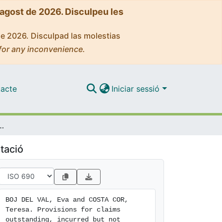
'agost de 2026. Disculpeu les
de 2026. Disculpad las molestias
for any inconvenience.
acte
Iniciar sessió
rted, with generalized linear models: prediction error formulated according to calendar year
tació
BOJ DEL VAL, Eva and COSTA COR, 
Teresa. Provisions for claims 
outstanding, incurred but not 