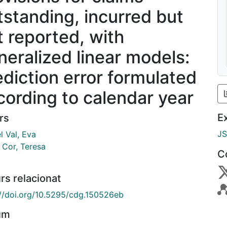
tstanding, incurred but
t reported, with
neralized linear models:
ediction error formulated
cording to calendar year
E
rs
J
l Val, Eva
 Cor, Teresa
C
rs relacionat
://doi.org/10.5295/cdg.150526eb
um