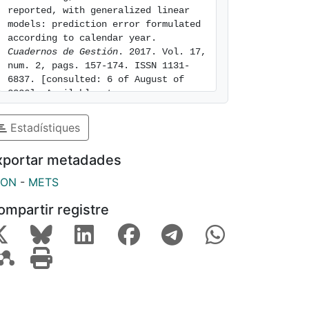
reported, with generalized linear 
models: prediction error formulated 
according to calendar year. 
Cuadernos de Gestión
. 2017. Vol. 17, 
num. 2, pags. 157-174. ISSN 1131-
6837. [consulted: 6 of August of 
2026]. Available at: 
https://hdl.handle.net/2445/184595
Estadístiques
xportar metadades
SON
-
METS
ompartir registre