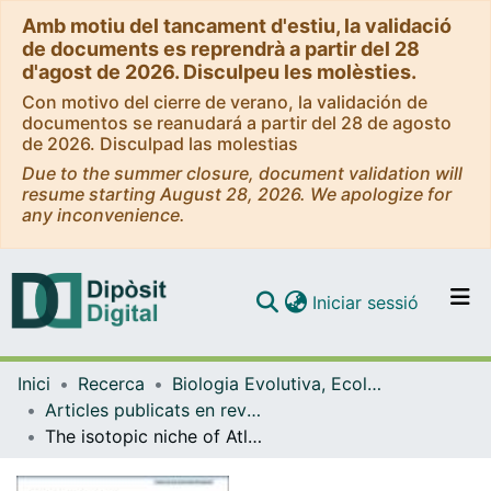
Amb motiu del tancament d'estiu, la validació
de documents es reprendrà a partir del 28
d'agost de 2026. Disculpeu les molèsties.
Con motivo del cierre de verano, la validación de
documentos se reanudará a partir del 28 de agosto
de 2026. Disculpad las molestias
Due to the summer closure, document validation will
resume starting August 28, 2026. We apologize for
any inconvenience.
(current)
Iniciar sessió
Comunitats i col·leccions
Inici
Recerca
Biologia Evolutiva, Ecologia i Ciències Ambientals
Navega per tot el DD
Articles publicats en revistes (Biologia Evolutiva, Ecologia i Ciències Ambientals)
Com publicar
The isotopic niche of Atlantic, biting marine mammals and its relationship to skull morphology and body size
Contacte