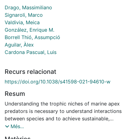
Drago, Massimiliano
Signaroli, Marco
Valdivia, Meica
González, Enrique M.
Borrell Thió, Assumpció
Aguilar, Àlex
Cardona Pascual, Luis
Recurs relacionat
https://doi.org/10.1038/s41598-021-94610-w
Resum
Understanding the trophic niches of marine apex
predators is necessary to understand interactions
between species and to achieve sustainable,
ecosystem-based fisheries management. Here, we
Més...
review the stable carbon and nitrogen isotope ratios