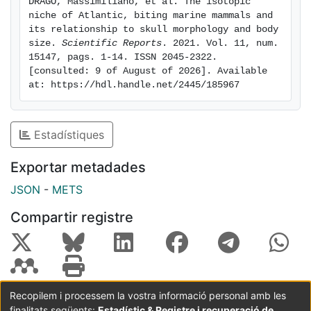
DRAGO, Massimiliano, et al. The isotopic 
limited trophic flexibility for most species and low
niche of Atlantic, biting marine mammals and 
ecological redundancy, which should be considered
its relationship to skull morphology and body 
for ecosystem-based fisheries management.
size. 
Scientific Reports
. 2021. Vol. 11, num. 
15147, pags. 1-14. ISSN 2045-2322. 
[consulted: 9 of August of 2026]. Available 
at: https://hdl.handle.net/2445/185967
Estadístiques
Exportar metadades
JSON
-
METS
Compartir registre
Recopilem i processem la vostra informació personal amb les
finalitats següents:
Estadístic & Registre i recuperació de
Coordinació:
CRAI UB
Avís legal
Metadades