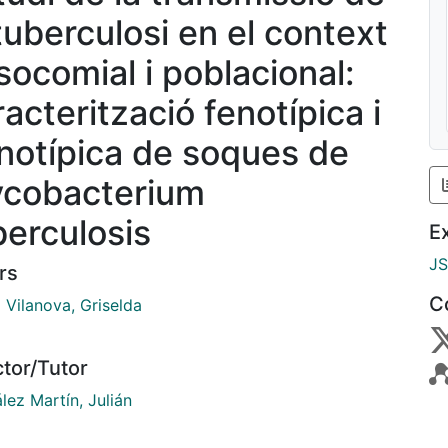
 tuberculosi en el context
socomial i poblacional:
acterització fenotípica i
notípica de soques de
cobacterium
berculosis
E
J
rs
C
 Vilanova, Griselda
ctor/Tutor
lez Martín, Julián