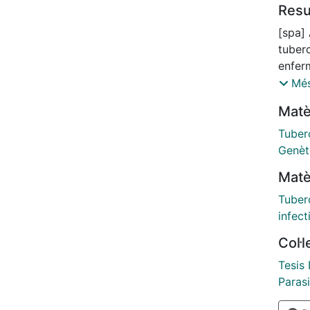
Res
[spa]
tuberc
enfer
expect
Més
genera
Matè
tuber
cuanto
Tuber
Anális
Genèt
pacien
Matè
durant
tipado
Tuber
facto
infect
distri
Col·
Carac
Mycob
Tesis
distri
Parasi
RESUL