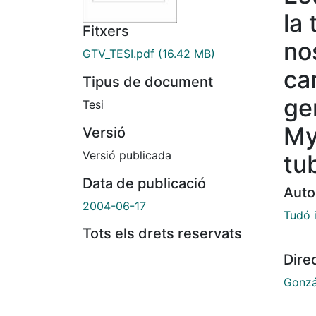
la
Fitxers
no
GTV_TESI.pdf
(16.42 MB)
car
Tipus de document
ge
Tesi
My
Versió
Versió publicada
tu
Data de publicació
Auto
2004-06-17
Tudó i
Tots els drets reservats
Dire
Gonzá