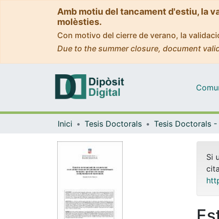
Amb motiu del tancament d'estiu, la v
molèsties.
Con motivo del cierre de verano, la valida
Due to the summer closure, document valid
Comuni
Inici
Tesis Doctorals
Si 
cit
htt
Es