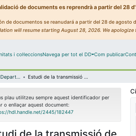
alidació de documents es reprendrà a partir del 28 d
ción de documentos se reanudará a partir del 28 de agosto 
ation will resume starting August 28, 2026. We apologize 
tats i col·leccions
Navega per tot el DD
Com publicar
Cont
Tesis Doctorals - Departament - Microbiologia i Parasitologia Sanitàries
Estudi de la transmissió de la tuberculosi en el context nosocomial i poblacional: caracterització fenotípica i genotípica de soques de Mycobacterium tuberculosis
Ci
us plau utilitzeu sempre aquest identificador per
ar o enllaçar aquest document:
ps://hdl.handle.net/2445/182447
tudi de la transmissió de