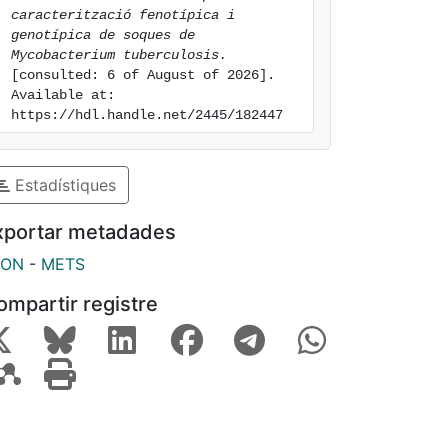
caracterització fenotípica i 
genotípica de soques de 
Mycobacterium tuberculosis.
[consulted: 6 of August of 2026]. 
Available at: 
https://hdl.handle.net/2445/182447
Estadístiques
xportar metadades
SON
-
METS
ompartir registre