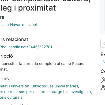
leg i proximitat
rs
leno Navarro, Isabel
rs relacionat
://hdl.handle.net/2445/222701
E
ripció
J
 consultar la Jornada completa al camp Recurs
onat.
C
ries
tat i universitat
,
Biblioteques universitàries
,
s de recursos per a l'aprenentatge i la investigació
,
ons culturals