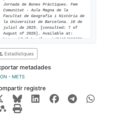
Jornada de Bones Pràctiques. Fem 
Comunitat - Aula Magna de la 
Facultat de Geografia i Història de 
la Universitat de Barcelona. 16 de 
juliol de 2025
. [consulted: 7 of 
August of 2026]. Available at: 
https://hdl.handle.net/2445/222676
Estadístiques
xportar metadades
SON
-
METS
ompartir registre