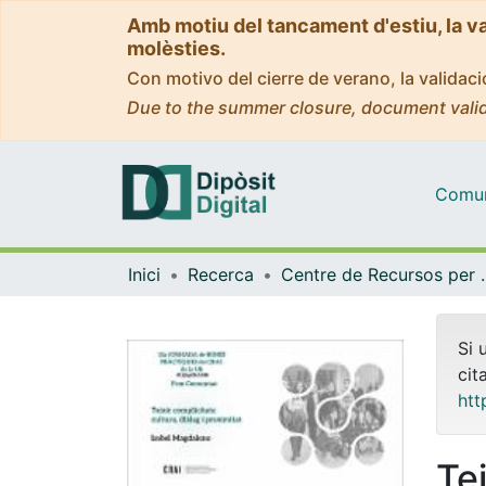
Amb motiu del tancament d'estiu, la v
molèsties.
Con motivo del cierre de verano, la valida
Due to the summer closure, document valid
Comuni
Inici
Recerca
Centre de Recursos per a 
Si 
cit
htt
Tei