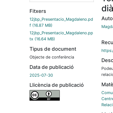
dià
Fitxers
Auto
12jbp_Presentacio_Magdaleno.pd
f
(16.87 MB)
Magda
12jbp_Presentacio_Magdaleno.pp
tx
(16.64 MB)
Recu
Tipus de document
https
Objecte de conferència
Desc
Data de publicació
Podeu
relaci
2025-07-30
Matè
Llicència de publicació
Comuni
Centre
Relaci