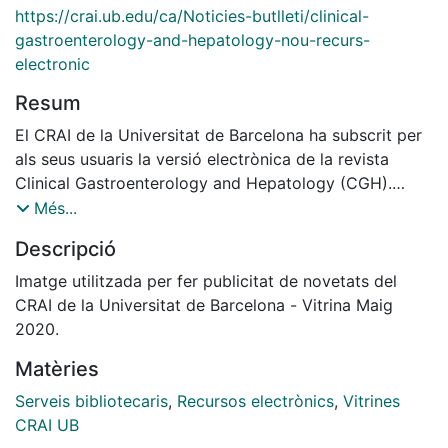
https://crai.ub.edu/ca/Noticies-butlleti/clinical-
gastroenterology-and-hepatology-nou-recurs-
electronic
Resum
El CRAI de la Universitat de Barcelona ha subscrit per
als seus usuaris la versió electrònica de la revista
Clinical Gastroenterology and Hepatology (CGH).
CGH proporciona un ampli espectre de temes de
Més...
Gastroenterologia clínica i Hepatologia, incloent-hi els
Descripció
avenços diagnòstics, endoscòpics, intervencionals i
terapèutics en càncer, malalties inflamatòries,
Imatge utilitzada per fer publicitat de novetats del
trastorns gastrointestinals funcionals, nutrició,
CRAI de la Universitat de Barcelona - Vitrina Maig
absorció i secreció.
2020.
Podeu accedir a la revista a través de l'eina Cercabib
Matèries
> Clinical Gastroenterology and Hepatology.
Serveis bibliotecaris
,
Recursos electrònics
,
Vitrines
CRAI UB