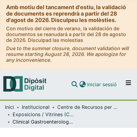
Amb motiu del tancament d'estiu, la validació
de documents es reprendrà a partir del 28
d'agost de 2026. Disculpeu les molèsties.
Con motivo del cierre de verano, la validación de
documentos se reanudará a partir del 28 de agosto
de 2026. Disculpad las molestias
Due to the summer closure, document validation will
resume starting August 28, 2026. We apologize for
any inconvenience.
(current)
Iniciar sessió
Comunitats i col·leccions
Inici
Institucional
Centre de Recursos per a l'Aprenentatge i la Investigació (CRAI-UB) - Institucional
Navega per tot el DD
Exposicions / Vitrines (CRAI-UB)
Com publicar
Clinical Gastroenterology and Hepatology (CGH). Nou recurs electrònic. (Maig 2020)
Contacte