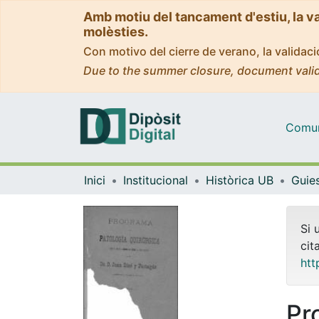
Amb motiu del tancament d'estiu, la v
molèsties.
Con motivo del cierre de verano, la valida
Due to the summer closure, document valid
Comuni
Inici
Institucional
Històrica UB
Si 
cit
htt
Pr