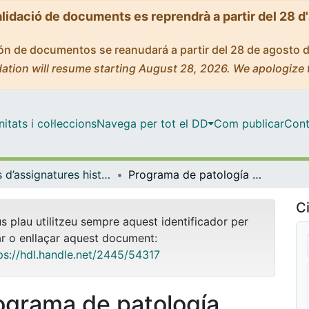
alidació de documents es reprendrà a partir del 28 d
ción de documentos se reanudará a partir del 28 de agosto 
ation will resume starting August 28, 2026. We apologize 
tats i col·leccions
Navega per tot el DD
Com publicar
Cont
Guies d’assignatures històriques - Universitat de Barcelona
Programa de patología quirúrgica según las lecciones explicadas en la Cátedra de dicha asignatura : curso de 1897 á 1898
Ci
us plau utilitzeu sempre aquest identificador per
ar o enllaçar aquest document:
ps://hdl.handle.net/2445/54317
ograma de patología