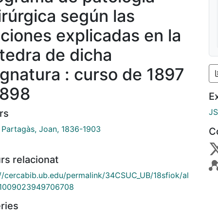
irúrgica según las
cciones explicadas en la
tedra de dicha
ignatura : curso de 1897
1898
E
J
rs
i Partagàs, Joan, 1836-1903
C
rs relacionat
://cercabib.ub.edu/permalink/34CSUC_UB/18sfiok/al
1009023949706708
ries