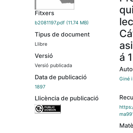
qu
Fitxers
le
b2081197.pdf
(11.74 MB)
Cá
Tipus de document
as
Llibre
á 
Versió
Versió publicada
Auto
Data de publicació
Giné 
1897
Recu
Llicència de publicació
https
ma99
Matè