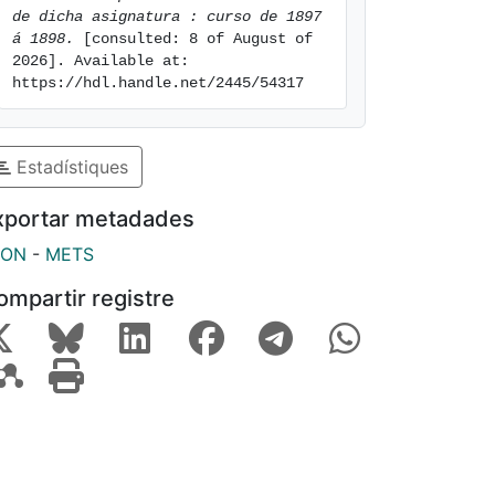
de dicha asignatura : curso de 1897 
á 1898.
 [consulted: 8 of August of 
2026]. Available at: 
https://hdl.handle.net/2445/54317
Estadístiques
xportar metadades
SON
-
METS
ompartir registre