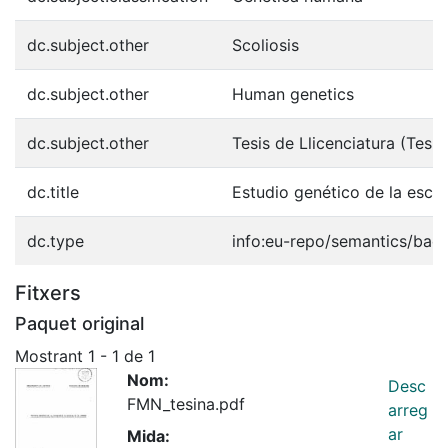
dc.subject.other
Scoliosis
dc.subject.other
Human genetics
dc.subject.other
Tesis de Llicenciatura (Tesin
dc.title
Estudio genético de la escol
dc.type
info:eu-repo/semantics/bach
Fitxers
Paquet original
Mostrant
1 - 1 de 1
Nom:
Desc
FMN_tesina.pdf
arreg
ar
Mida: