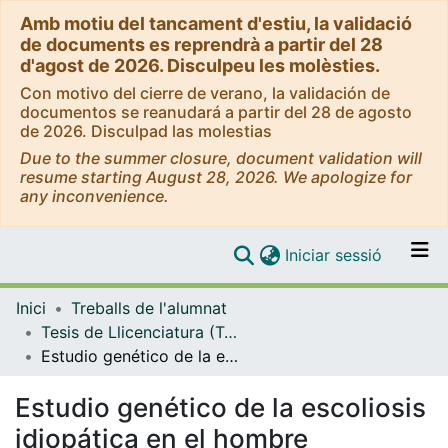
Amb motiu del tancament d'estiu, la validació
de documents es reprendrà a partir del 28
d'agost de 2026. Disculpeu les molèsties.
Con motivo del cierre de verano, la validación de
documentos se reanudará a partir del 28 de agosto
de 2026. Disculpad las molestias
Due to the summer closure, document validation will
resume starting August 28, 2026. We apologize for
any inconvenience.
(current)
Iniciar sessió
Comunitats i col·leccions
Inici
Treballs de l'alumnat
Navega per tot el DD
Tesis de Llicenciatura (Tesines) - Biologia
Estudio genético de la escoliosis idiopática en el hombre
Com publicar
Estudio genético de la escoliosis
Contacte
idiopática en el hombre