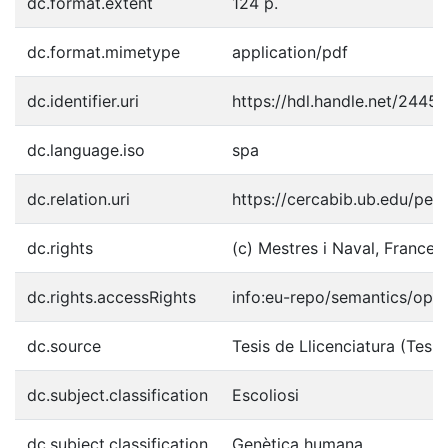
dc.format.extent
124 p.
dc.format.mimetype
application/pdf
dc.identifier.uri
https://hdl.handle.net/2445
dc.language.iso
spa
dc.relation.uri
https://cercabib.ub.edu/p
dc.rights
(c) Mestres i Naval, Frances
dc.rights.accessRights
info:eu-repo/semantics/ope
dc.source
Tesis de Llicenciatura (Tesin
dc.subject.classification
Escoliosi
dc.subject.classification
Genètica humana