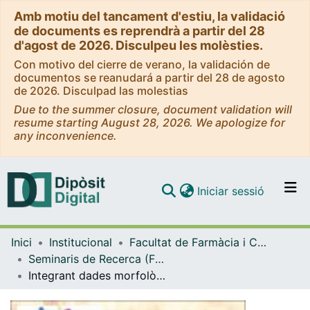
Amb motiu del tancament d'estiu, la validació
de documents es reprendrà a partir del 28
d'agost de 2026. Disculpeu les molèsties.
Con motivo del cierre de verano, la validación de
documentos se reanudará a partir del 28 de agosto
de 2026. Disculpad las molestias
Due to the summer closure, document validation will
resume starting August 28, 2026. We apologize for
any inconvenience.
(current)
Iniciar sessió
Comunitats i col·leccions
Inici
Institucional
Facultat de Farmàcia i Ciències de l'Alimentació
Navega per tot el DD
Seminaris de Recerca (Facultat de Farmàcia i Ciències de l'Alimentació)
Com publicar
Integrant dades morfològiques i moleculars en Compositae: aplicacions en sistemàtica i biogeografia (Seminaris de Recerca 2012)
Contacte