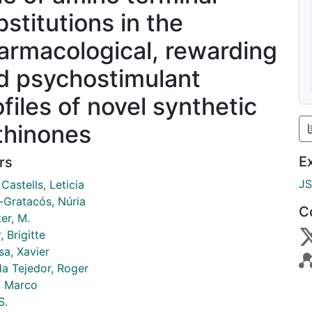
bstitutions in the
armacological, rewarding
d psychostimulant
ofiles of novel synthetic
thinones
E
rs
J
Castells, Leticia
-Gratacós, Núria
C
er, M.
, Brigitte
sa, Xavier
da Tejedor, Roger
o, Marco
S.