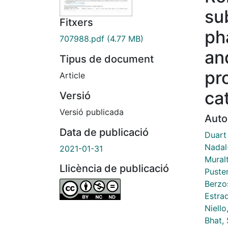
su
Fitxers
ph
707988.pdf
(4.77 MB)
an
Tipus de document
pr
Article
ca
Versió
Versió publicada
Auto
Data de publicació
Duart 
Nadal
2021-01-31
Muralt
Llicència de publicació
Puster
Berzo
Estra
Niell
Bhat, 