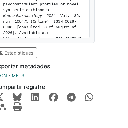
psychostimulant profiles of novel 
synthetic cathinones. 
Neuropharmacology
. 2021. Vol. 186, 
num. 108475 (Online). ISSN 0028-
3908. [consulted: 8 of August of 
2026]. Available at: 
https://hdl.handle.net/2445/182282
Estadístiques
xportar metadades
SON
-
METS
ompartir registre