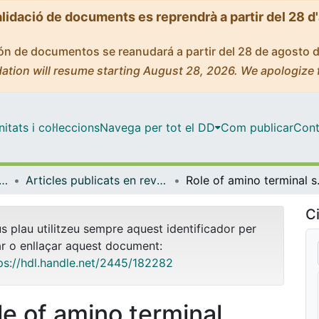
alidació de documents es reprendrà a partir del 28 d
ción de documentos se reanudará a partir del 28 de agosto 
ation will resume starting August 28, 2026. We apologize 
tats i col·leccions
Navega per tot el DD
Com publicar
Cont
logia, Toxicologia i Química Terapèutica
Articles publicats en revistes (Farmacologia, Toxicologia i Química Terapèutica)
Role of amino terminal substi
Ci
us plau utilitzeu sempre aquest identificador per
ar o enllaçar aquest document:
ps://hdl.handle.net/2445/182282
le of amino terminal