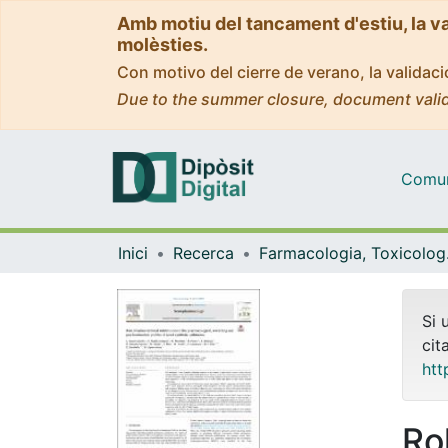
Amb motiu del tancament d'estiu, la v
molèsties.
Con motivo del cierre de verano, la valida
Due to the summer closure, document valid
Comuni
Inici
Recerca
Farmaco
Si 
cit
htt
Ro