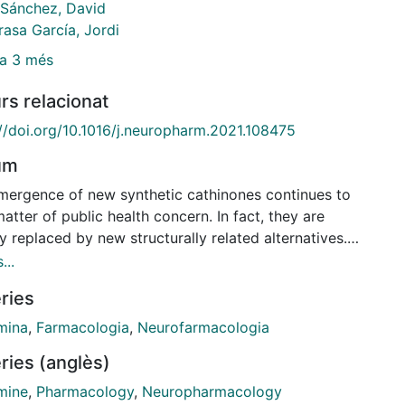
l Sánchez, David
asa García, Jordi
a 3 més
rs relacionat
://doi.org/10.1016/j.neuropharm.2021.108475
um
mergence of new synthetic cathinones continues to
atter of public health concern. In fact, they are
y replaced by new structurally related alternatives.
ain goal of the present study was to characterize
...
harmacological profile, the psychostimulant and
ries
ding properties of novel cathinones (pentedrone, N-
-pentedrone, α-PVP, N,N-diethyl-pentedrone and α-
mina
,
Farmacologia
,
Neurofarmacologia
which only differs in their amino terminal
ries (anglès)
itution. Rat synaptosomes were used for
opamine uptake experiments. HEK293 transfected
mine
,
Pharmacology
,
Neuropharmacology