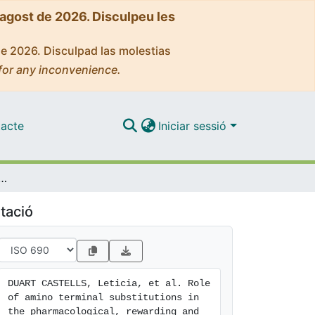
'agost de 2026. Disculpeu les
de 2026. Disculpad las molestias
for any inconvenience.
acte
Iniciar sessió
tutions in the pharmacological, rewarding and psychostimulant profiles of novel synthetic cathinones
tació
DUART CASTELLS, Leticia, et al. Role 
of amino terminal substitutions in 
the pharmacological, rewarding and 