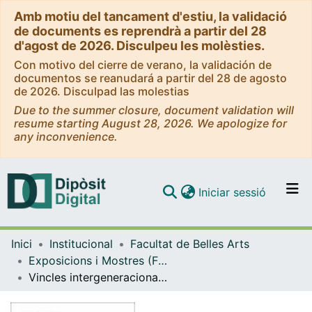
Amb motiu del tancament d'estiu, la validació
de documents es reprendrà a partir del 28
d'agost de 2026. Disculpeu les molèsties.
Con motivo del cierre de verano, la validación de
documentos se reanudará a partir del 28 de agosto
de 2026. Disculpad las molestias
Due to the summer closure, document validation will
resume starting August 28, 2026. We apologize for
any inconvenience.
(current)
Iniciar sessió
Comunitats i col·leccions
Inici
Institucional
Facultat de Belles Arts
Navega per tot el DD
Exposicions i Mostres (Facultat de Belles Arts)
Com publicar
Vincles intergeneracionals, compartir savieses
Contacte