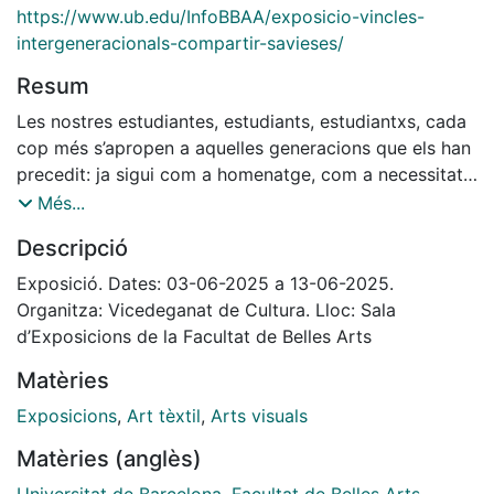
https://www.ub.edu/InfoBBAA/exposicio-vincles-
intergeneracionals-compartir-savieses/
Resum
Les nostres estudiantes, estudiants, estudiantxs, cada
cop més s’apropen a aquelles generacions que els han
precedit: ja sigui com a homenatge, com a necessitat
reivindicativa del seu llegat, de repetició de cicles de
Més...
vida, com nota d’alerta de preocupacions d’allò que no
Descripció
hauria de tornar a succeir o com a intercanvi
d’aprenentatges. Nosaltres els docents els
Exposició. Dates: 03-06-2025 a 13-06-2025.
acompanyem en aquestes inquietuds i també en som
Organitza: Vicedeganat de Cultura. Lloc: Sala
còmplices quan proposem activitats que ens acosten
d’Exposicions de la Facultat de Belles Arts
a aquestes reflexions. Així, voldríem recuperar, com a
Matèries
mostra, algunes de les resolucions fetes en les nostres
aules i tallers, que apleguin aquestes cerques.
Exposicions
,
Art tèxtil
,
Arts visuals
Matèries (anglès)
Participants: Gabriela a Carvalho, Raúl Alcaraz, Erik
Alvarado, Clàudia Álvarez, Emma Anfruns, Minola
Universitat de Barcelona. Facultat de Belles Arts
,