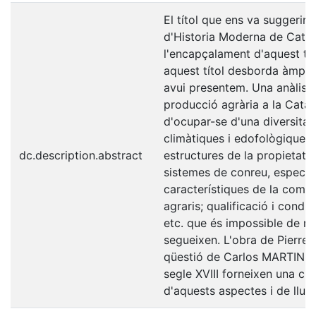
El títol que ens va suggerir 
d'Historia Moderna de Catal
l'encapçalament d'aquest tre
aquest títol desborda àmplia
avui presentem. Una anàlisi 
producció agrària a la Catal
d'ocupar-se d'una diversitat
climàtiques i edofològiques; 
dc.description.abstract
estructures de la propietat i
sistemes de conreu, especiali
característiques de la comer
agraris; qualificació i condi
etc. que és impossible de re
segueixen. L'obra de Pierre V
qüestió de Carlos MARTINEZ
segle XVIII forneixen una cla
d'aquests aspectes i de llur e