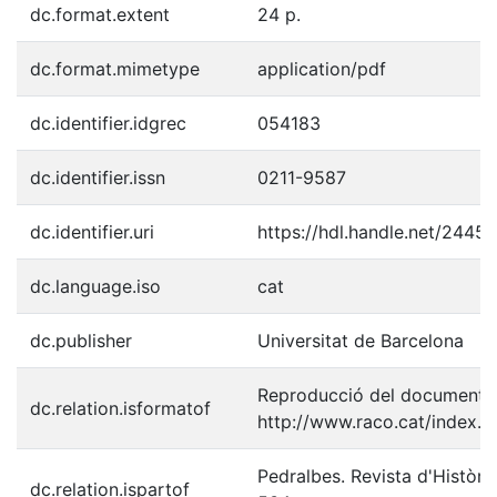
dc.format.extent
24 p.
dc.format.mimetype
application/pdf
dc.identifier.idgrec
054183
dc.identifier.issn
0211-9587
dc.identifier.uri
https://hdl.handle.net/2445
dc.language.iso
cat
dc.publisher
Universitat de Barcelona
Reproducció del document p
dc.relation.isformatof
http://www.raco.cat/index.p
Pedralbes. Revista d'Històri
dc.relation.ispartof