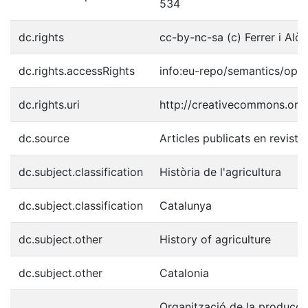
534
dc.rights
cc-by-nc-sa (c) Ferrer i Alòs
dc.rights.accessRights
info:eu-repo/semantics/ope
dc.rights.uri
http://creativecommons.org/
dc.source
Articles publicats en reviste
dc.subject.classification
Història de l'agricultura
dc.subject.classification
Catalunya
dc.subject.other
History of agriculture
dc.subject.other
Catalonia
Organització de la producció