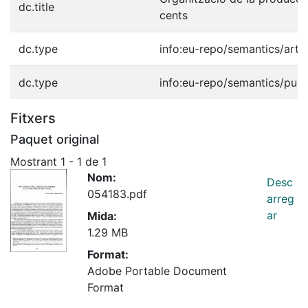
dc.title
cents
dc.type
info:eu-repo/semantics/artic
dc.type
info:eu-repo/semantics/publ
Fitxers
Paquet original
Mostrant
1 - 1 de 1
Nom:
Desc
054183.pdf
arreg
ar
Mida:
1.29 MB
Format:
Adobe Portable Document
Format