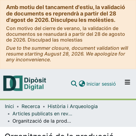
Amb motiu del tancament d'estiu, la validació
de documents es reprendrà a partir del 28
d'agost de 2026. Disculpeu les molèsties.
Con motivo del cierre de verano, la validación de
documentos se reanudará a partir del 28 de agosto
de 2026. Disculpad las molestias
Due to the summer closure, document validation will
resume starting August 28, 2026. We apologize for
any inconvenience.
(current)
Iniciar sessió
Comunitats i col·leccions
Inici
Recerca
Història i Arqueologia
Navega per tot el DD
Articles publicats en revistes (Història i Arqueologia)
Com publicar
Organització de la producció agrària a la Catalunya del set-cents
Contacte