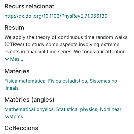
Recurs relacionat
http://dx.doi.org/10.1103/PhysRevE.71.056130
Resum
We apply the theory of continuous time random walks
(CTRWs) to study some aspects involving extreme
events in financial time series. We focus our attention
on the mean exit time (MET). We derive a general
Més...
equation for this average and compare it with
Matèries
empirical results coming from high-frequency data of
the U.S. dollar and Deutsche mark futures market. The
Física matemàtica
,
Física estadística
,
Sistemes no
empirical MET follows a quadratic law in the return
lineals
length interval which is consistent with the CTRW
Matèries (anglès)
formalism.
Mathematical physics
,
Statistical physics
,
Nonlinear
systems
Col·leccions