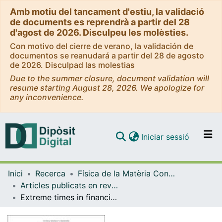
Amb motiu del tancament d'estiu, la validació
de documents es reprendrà a partir del 28
d'agost de 2026. Disculpeu les molèsties.
Con motivo del cierre de verano, la validación de
documentos se reanudará a partir del 28 de agosto
de 2026. Disculpad las molestias
Due to the summer closure, document validation will
resume starting August 28, 2026. We apologize for
any inconvenience.
(current)
Iniciar sessió
Comunitats i col·leccions
Inici
Recerca
Física de la Matèria Condensada
Navega per tot el DD
Articles publicats en revistes (Física de la Matèria Condensada)
Com publicar
Extreme times in financial markets.
Contacte