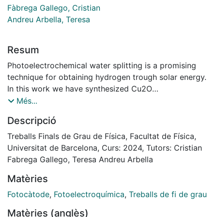
Fàbrega Gallego, Cristian
Andreu Arbella, Teresa
Resum
Photoelectrochemical water splitting is a promising
technique for obtaining hydrogen trough solar energy.
In this work we have synthesized Cu2O
photocathodes through electrodeposition and
Més...
passivated them with heat treatment and a thin
Descripció
electrodeposited ZnO layer. Chronoamperometries and
linear sweep voltammetries have been performed to
Treballs Finals de Grau de Física, Facultat de Física,
analyze their photoelectrochemical performance. The
Universitat de Barcelona, Curs: 2024, Tutors: Cristian
photocathodes have also been characterized by
Fabrega Gallego, Teresa Andreu Arbella
Scanning Electron Microscopy, Raman and UV-vis
Matèries
spectroscopy.
Fotocàtode
,
Fotoelectroquímica
,
Treballs de fi de grau
Matèries (anglès)