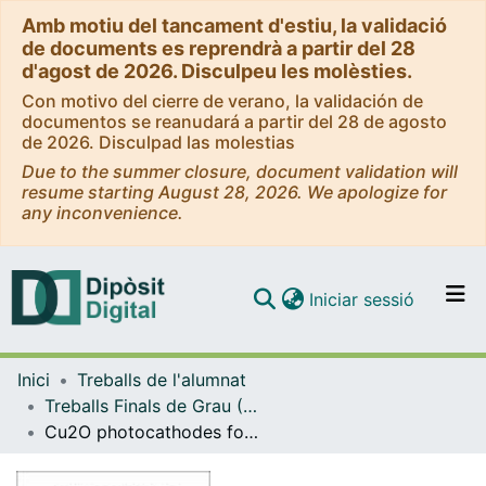
Amb motiu del tancament d'estiu, la validació
de documents es reprendrà a partir del 28
d'agost de 2026. Disculpeu les molèsties.
Con motivo del cierre de verano, la validación de
documentos se reanudará a partir del 28 de agosto
de 2026. Disculpad las molestias
Due to the summer closure, document validation will
resume starting August 28, 2026. We apologize for
any inconvenience.
(current)
Iniciar sessió
Comunitats i col·leccions
Inici
Treballs de l'alumnat
Navega per tot el DD
Treballs Finals de Grau (TFG) - Física
Com publicar
Cu2O photocathodes for photoelectrochemical water splitting
Contacte