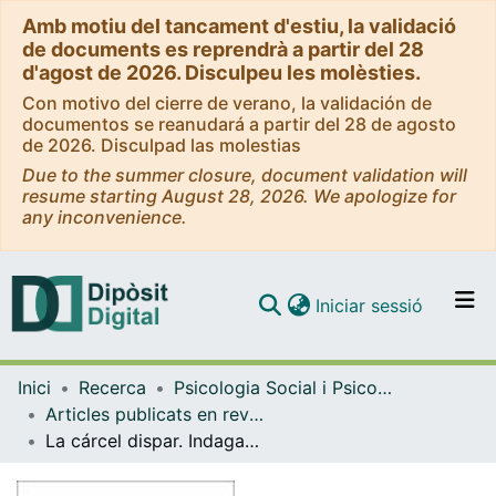
Amb motiu del tancament d'estiu, la validació
de documents es reprendrà a partir del 28
d'agost de 2026. Disculpeu les molèsties.
Con motivo del cierre de verano, la validación de
documentos se reanudará a partir del 28 de agosto
de 2026. Disculpad las molestias
Due to the summer closure, document validation will
resume starting August 28, 2026. We apologize for
any inconvenience.
(current)
Iniciar sessió
Comunitats i col·leccions
Inici
Recerca
Psicologia Social i Psicologia Quantitativa
Navega per tot el DD
Articles publicats en revistes (Psicologia Social i Psicologia Quantitativa)
Com publicar
La cárcel dispar. Indagando la evolución de los telos penitenciarios.
Contacte