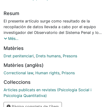
Resum
El presente artículo surge como resultado de la
recopilación de datos llevada a cabo por el equipo
investigador del Observatorio del Sistema Penal y los
Derechos Humanos de la Universidad de Barcelona
Més...
(OSPDH), en el marco de la investigación:
Matèries
"¿Resocialización o incapacitación?: Sostenibilidad del
Sistema Penitenciario español ante las nuevas
Dret penitenciari
,
Drets humans
,
Presons
realidades delictivas y demandas de seguridad"[1]. A
Matèries (anglès)
lo largo del proceso de recogida de información el
equipo investigador del OSPDH, fue constatando la
Correctional law
,
Human rights
,
Prisons
existencia de evidencias estadísticas que ponían de
Col·leccions
manifiesto la evolución y los cambios experimentados
en el sistema penitenciario catalán durante los últimos
Articles publicats en revistes (Psicologia Social i
veinte años, identificándose una estrecha relación
Psicologia Quantitativa)
entre los mismos y los diversos periodos político-
Pàgina completa de l'ítem
económicos vividos en el conjunto del Estado español