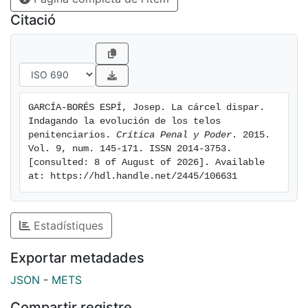
desde la reforma del Código Penal de1995 hasta la
Citació
actualidad.
GARCÍA-BORÉS ESPÍ, Josep. La cárcel dispar. 
Indagando la evolución de los telos 
penitenciarios. 
Crítica Penal y Poder
. 2015. 
Vol. 9, num. 145-171. ISSN 2014-3753. 
[consulted: 8 of August of 2026]. Available 
at: https://hdl.handle.net/2445/106631
Estadístiques
Exportar metadades
JSON
-
METS
Compartir registre