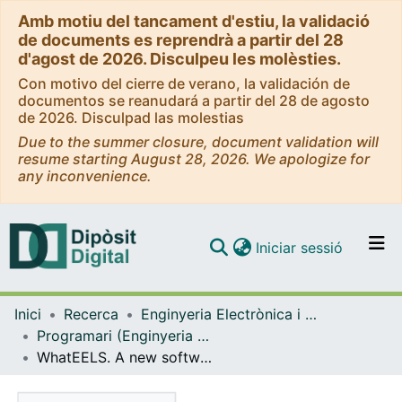
Amb motiu del tancament d'estiu, la validació
de documents es reprendrà a partir del 28
d'agost de 2026. Disculpeu les molèsties.
Con motivo del cierre de verano, la validación de
documentos se reanudará a partir del 28 de agosto
de 2026. Disculpad las molestias
Due to the summer closure, document validation will
resume starting August 28, 2026. We apologize for
any inconvenience.
(current)
Iniciar sessió
Comunitats i col·leccions
Inici
Recerca
Enginyeria Electrònica i Biomèdica
Navega per tot el DD
Programari (Enginyeria Electrònica i Biomèdica)
Com publicar
WhatEELS. A new software solution for ELNES analysis
Contacte