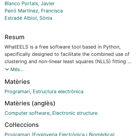
Blanco Portals, Javier
Peiró Martínez, Francisca
Estradé Albiol, Sònia
Resum
WhatEELS is a free software tool based in Python,
specifically designed to facilitate the combined use of
clustering and non-linear least squares (NLLS) fitting
for the analysis of Energy Loss Near Edge Structures
Més...
(ELNES) in Electron Energy Loss Spectroscopy (EELS).
Matèries
It includes a set of tools for white-lines analysis and
elemental quantification.
Programari
,
Estructura electrònica
Matèries (anglès)
Computer software
,
Electronic structure
Col·leccions
Programari (Enginyeria Electrònica i Biomèdica)