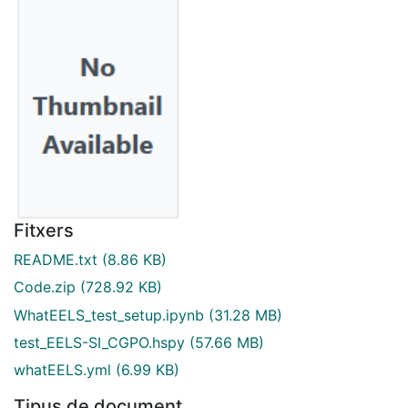
Fitxers
README.txt
(8.86 KB)
Code.zip
(728.92 KB)
WhatEELS_test_setup.ipynb
(31.28 MB)
test_EELS-SI_CGPO.hspy
(57.66 MB)
whatEELS.yml
(6.99 KB)
Tipus de document