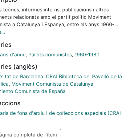
 teòrics, informes interns, publicacions i altres
ents relacionats amb el partit polític Moviment
ista a Catalunya i Espanya, entre els anys 1960-
...
ries
aris d'arxiu
,
Partits comunistes
,
1960-1980
ries (anglès)
sitat de Barcelona. CRAI Biblioteca del Pavelló de la
lica
,
Moviment Comunista de Catalunya
,
iento Comunista de España
leccions
aris de fons d'arxiu i de col·leccions especials (CRAI-
gina completa de l'ítem