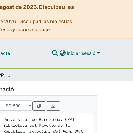
'agost de 2026. Disculpeu les
de 2026. Disculpad las molestias
for any inconvenience.
acte
Iniciar sessió
Inventari del Fons DPP, Subsèrie MC, Moviment Comunista, del CRAI Biblioteca del Pavelló de la República de la Universitat de Barcelona
tació
Universitat de Barcelona. CRAI 
Biblioteca del Pavelló de la 
República. 
Inventari del Fons DPP, 