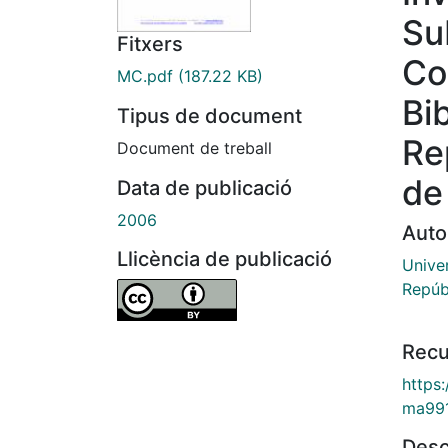
Su
Fitxers
Co
MC.pdf
(187.22 KB)
Bib
Tipus de document
Re
Document de treball
de
Data de publicació
2006
Auto
Llicència de publicació
Univer
Repúb
Recu
https
ma99
Desc