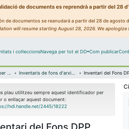
alidació de documents es reprendrà a partir del 28 d
ción de documentos se reanudará a partir del 28 de agosto 
ation will resume starting August 28, 2026. We apologize 
tats i col·leccions
Navega per tot el DD
Com publicar
Cont
Centre de Recursos per a l'Aprenentatge i la Investigació (CRAI-UB) - Institucional
Inventaris de fons d'arxiu i de col·leccions especials (CRAI-UB)
Ci
us plau utilitzeu sempre aquest identificador per
ar o enllaçar aquest document:
ps://hdl.handle.net/2445/18222
ventari del Fons DPP,