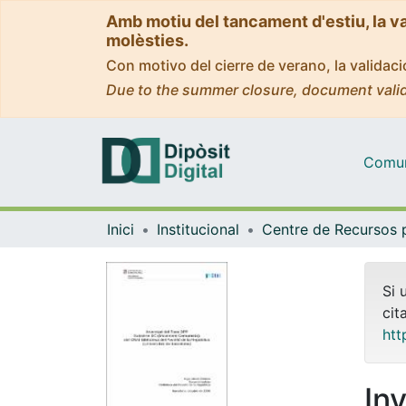
Amb motiu del tancament d'estiu, la v
molèsties.
Con motivo del cierre de verano, la valida
Due to the summer closure, document valid
Comuni
Inici
Institucional
Si 
cit
htt
In