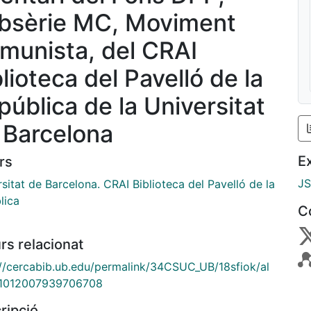
bsèrie MC, Moviment
munista, del CRAI
lioteca del Pavelló de la
pública de la Universitat
 Barcelona
E
rs
J
sitat de Barcelona. CRAI Biblioteca del Pavelló de la
lica
C
rs relacionat
://cercabib.ub.edu/permalink/34CSUC_UB/18sfiok/al
1012007939706708
ripció