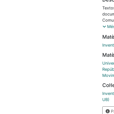
Textos
docum
Comun
1980
Més
Matè
Invent
Matè
Univer
Repúb
Movim
Col·
Invent
UB)
Pà