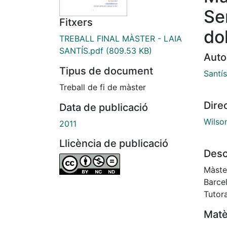
Ser
Fitxers
dol
TREBALL FINAL MÀSTER - LAIA
SANTÍS.pdf
(809.53 KB)
Auto
Tipus de document
Santís
Treball de fi de màster
Dire
Data de publicació
Wilson
2011
Llicència de publicació
Desc
Màster e
Barce
Tutor
Matè