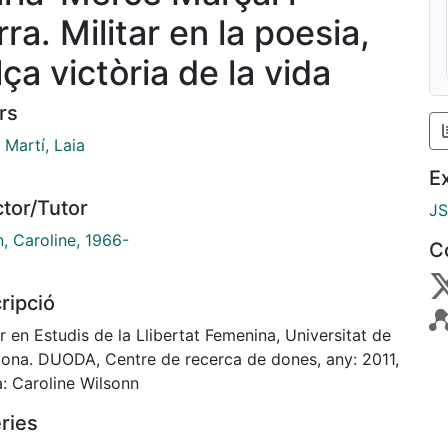
ra. Militar en la poesia,
ça victòria de la vida
rs
 Martí, Laia
E
ctor/Tutor
J
, Caroline, 1966-
C
ripció
n Estudis de la Llibertat Femenina, Universitat de
lona. DUODA, Centre de recerca de dones, any: 2011,
a: Caroline Wilsonn
ries