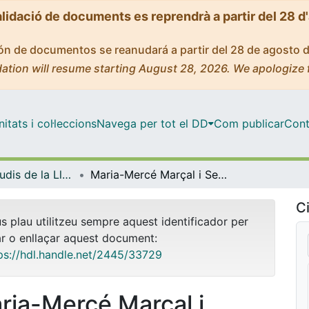
alidació de documents es reprendrà a partir del 28 d
ción de documentos se reanudará a partir del 28 de agosto 
ation will resume starting August 28, 2026. We apologize 
tats i col·leccions
Navega per tot el DD
Com publicar
Cont
Màster - Estudis de la Llibertat Femenina (DUODA - UB)
Maria-Mercé Marçal i Serra. Militar en la poesia, dolça victòria de la vida
Ci
us plau utilitzeu sempre aquest identificador per
ar o enllaçar aquest document:
ps://hdl.handle.net/2445/33729
ria-Mercé Marçal i