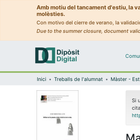
Amb motiu del tancament d'estiu, la v
molèsties.
Con motivo del cierre de verano, la valida
Due to the summer closure, document valid
Comuni
Inici
Treballs de l'alumnat
Si 
cit
htt
Ma