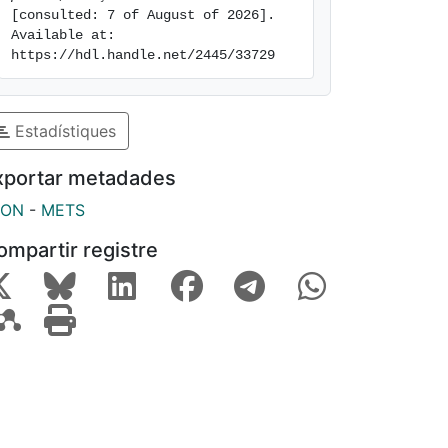
[consulted: 7 of August of 2026]. 
Available at: 
https://hdl.handle.net/2445/33729
Estadístiques
xportar metadades
SON
-
METS
ompartir registre