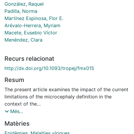
González, Raquel
Padilla, Norma
Martínez Espinosa, Flor E.
Arévalo-Herrera, Myriam
Macete, Eusebio Víctor
Menéndez, Clara
Recurs relacionat
http://dx.doi.org/10.1093/tropej/fmx015
Resum
The present article examines the impact of the current
limitations of the microcephaly definition in the
context of the
Zika virus outbreak. It highlights its dependence on the
Més...
method
Matèries
used for determining gestational age and other
anthropometric
Epidèmies
,
Malalties víriques