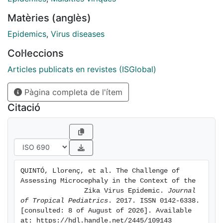
parameters, and includes original results of prevalence
Matèries (anglès)
of
microcephaly in four countries from two different
Epidemics
,
Virus diseases
continents
Col·leccions
(Mozambique, Brazil, Guatemala and Colombia).
Alternative
Articles publicats en revistes (ISGlobal)
definitions of microcephaly are proposed to allow the
Pàgina completa de l'ítem
identification of true cases of microcephaly in a more
accurate
Citació
manner.
QUINTÓ, Llorenç, et al. The Challenge of 
Assessing Microcephaly in the Context of the

                Zika Virus Epidemic. 
Journal 
of Tropical Pediatrics
. 2017. ISSN 0142-6338. 
[consulted: 8 of August of 2026]. Available 
at: https://hdl.handle.net/2445/109143