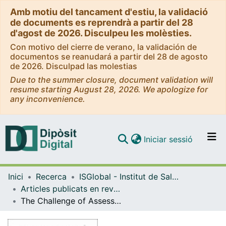
Amb motiu del tancament d'estiu, la validació
de documents es reprendrà a partir del 28
d'agost de 2026. Disculpeu les molèsties.
Con motivo del cierre de verano, la validación de
documentos se reanudará a partir del 28 de agosto
de 2026. Disculpad las molestias
Due to the summer closure, document validation will
resume starting August 28, 2026. We apologize for
any inconvenience.
(current)
Iniciar sessió
Comunitats i col·leccions
Inici
Recerca
ISGlobal - Institut de Salut Global de Barcelona
Navega per tot el DD
Articles publicats en revistes (ISGlobal)
Com publicar
The Challenge of Assessing Microcephaly in the Context of the Zika Virus Epidemic
Contacte