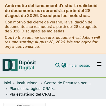
Amb motiu del tancament d'estiu, la validació
de documents es reprendrà a partir del 28
d'agost de 2026. Disculpeu les molèsties.
Con motivo del cierre de verano, la validación de
documentos se reanudará a partir del 28 de agosto
de 2026. Disculpad las molestias
Due to the summer closure, document validation will
resume starting August 28, 2026. We apologize for
any inconvenience.
(current)
Iniciar sessió
Comunitats i col·leccions
Inici
Institucional
Centre de Recursos per a l'Aprenentatge i la Investigació (CRAI-UB) - Institucional
Navega per tot el DD
Plans estratègics (CRAI-UB)
Com publicar
Pla estratègic del CRAI de la Universitat de Barcelona. 2023-2029, Essentia2029
Contacte