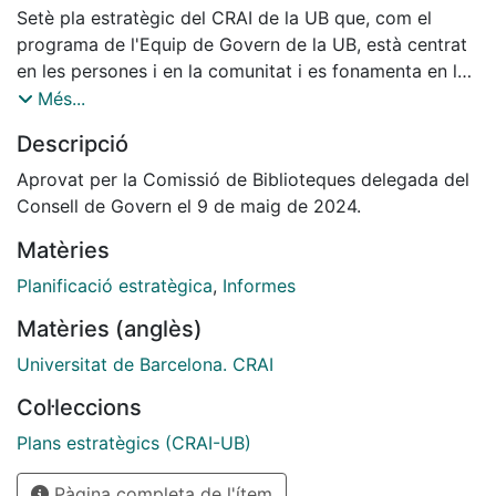
Setè pla estratègic del CRAI de la UB que, com el
programa de l'Equip de Govern de la UB, està centrat
en les persones i en la comunitat i es fonamenta en la
sostenibilitat, la igualtat de gènere i la no
Més...
discriminació, la relació àgil comunitat-institució, la
Descripció
ciberseguretat i la intel·ligència artificial afavorida per
la digitalització.
Aprovat per la Comissió de Biblioteques delegada del
Consell de Govern el 9 de maig de 2024.
Matèries
Planificació estratègica
,
Informes
Matèries (anglès)
Universitat de Barcelona. CRAI
Col·leccions
Plans estratègics (CRAI-UB)
Pàgina completa de l'ítem