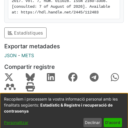
2017. Vol. 7, num. 011028. ISSN 2160-3308. 
[consulted: 7 of August of 2026]. Available 
at: https://hdl.handle.net/2445/112483
Estadístiques
Exportar metadades
JSON
-
METS
Compartir registre
Recopilem i processem la vostra informació personal amb les
finalitats següents:
Estadístic & Registre i recuperació de
Coordinació:
CRAI UB
Avís legal
Metadades
subjectes a:
contrasenya
Configuració
Política de
Acord
Personalitzar
Declinar
D'acord
de cookies
privadesa
d'usuari