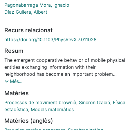
Pagonabarraga Mora, Ignacio
Díaz Guilera, Albert
Recurs relacionat
https://doi.org/10.1103/PhysRevX.7.011028
Resum
The emergent cooperative behavior of mobile physical
entities exchanging information with their
neighborhood has become an important problem
across disciplines, thus requiring a general framework
Més...
to describe such a variety of situations. We introduce
Matèries
a generic model to tackle this problem by considering
the synchronization in time-evolving networks
Processos de moviment brownià
,
Sincronització
,
Física
generated by the stochastic motion of self-propelled
estadística
,
Models matemàtics
physical interacting units. This framework generalizes
Matèries (anglès)
previous approaches and brings a unified picture to
understand the role played by the network topology,