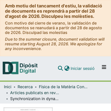
Amb motiu del tancament d'estiu, la validació
de documents es reprendrà a partir del 28
d'agost de 2026. Disculpeu les molèsties.
Con motivo del cierre de verano, la validación de
documentos se reanudará a partir del 28 de agosto
de 2026. Disculpad las molestias
Due to the summer closure, document validation will
resume starting August 28, 2026. We apologize for
any inconvenience.
(current)
Iniciar sessió
Comunitats i col·leccions
Inici
Recerca
Física de la Matèria Condensada
Navega per tot el DD
Articles publicats en revistes (Física de la Matèria Condensada)
Com publicar
Synchronization in dynamical networks of locally coupled self-propelled oscillators
Contacte