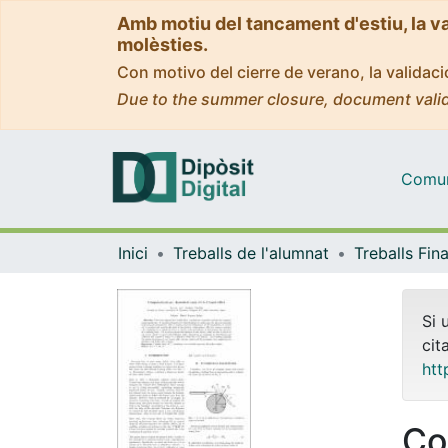
Amb motiu del tancament d'estiu, la v
molèsties.
Con motivo del cierre de verano, la valida
Due to the summer closure, document valid
Comuni
Inici
Treballs de l'alumnat
Si 
cit
htt
Co