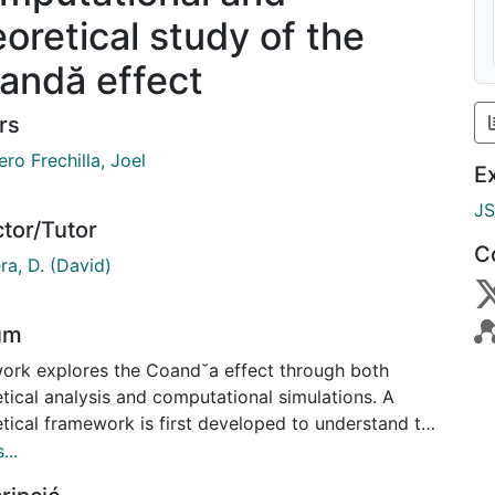
eoretical study of the
andă effect
rs
ro Frechilla, Joel
E
J
ctor/Tutor
C
ra, D. (David)
um
work explores the Coand˘a effect through both
tical analysis and computational simulations. A
etical framework is first developed to understand the
cal principles underlying the phenomenon. Then,
...
tational Fluid Dynamics (CFD) simulations are