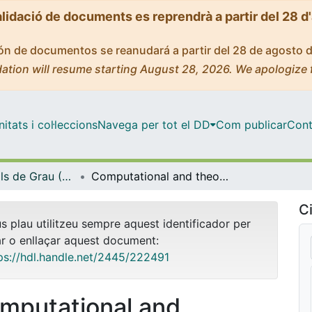
alidació de documents es reprendrà a partir del 28 d
ción de documentos se reanudará a partir del 28 de agosto 
ation will resume starting August 28, 2026. We apologize 
tats i col·leccions
Navega per tot el DD
Com publicar
Cont
Treballs Finals de Grau (TFG) - Física
Computational and theoretical study of the Coandă effect
Ci
us plau utilitzeu sempre aquest identificador per
ar o enllaçar aquest document:
ps://hdl.handle.net/2445/222491
mputational and