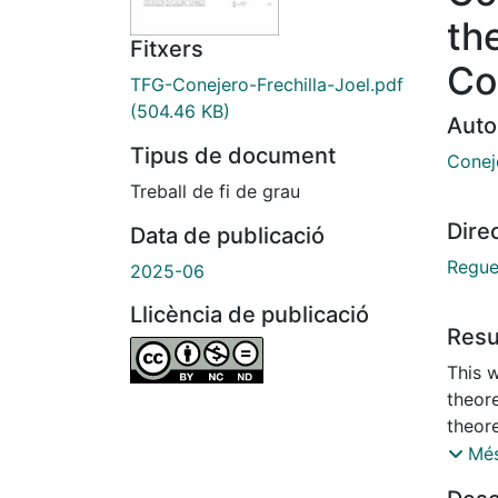
th
Fitxers
Co
TFG-Conejero-Frechilla-Joel.pdf
(504.46 KB)
Auto
Tipus de document
Coneje
Treball de fi de grau
Dire
Data de publicació
Regue
2025-06
Llicència de publicació
Res
This 
theore
theor
physi
Més
Compu