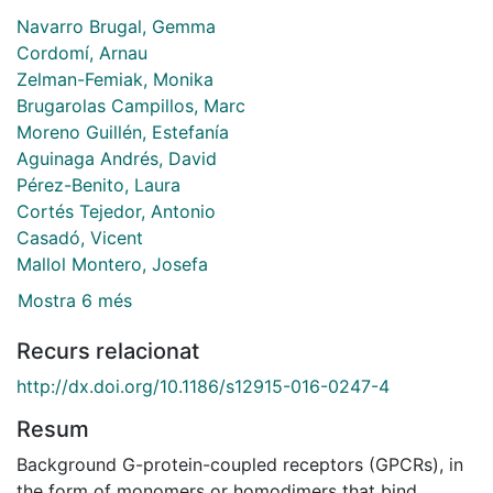
Navarro Brugal, Gemma
Cordomí, Arnau
Zelman-Femiak, Monika
Brugarolas Campillos, Marc
Moreno Guillén, Estefanía
Aguinaga Andrés, David
Pérez-Benito, Laura
Cortés Tejedor, Antonio
Casadó, Vicent
Mallol Montero, Josefa
Mostra 6 més
Recurs relacionat
http://dx.doi.org/10.1186/s12915-016-0247-4
Resum
Background G-protein-coupled receptors (GPCRs), in
the form of monomers or homodimers that bind