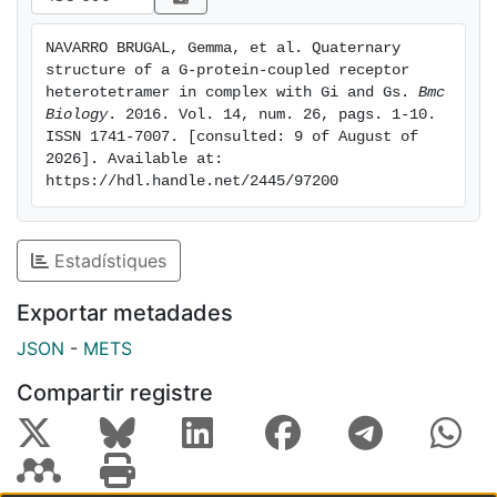
in complex with two G proteins. Conclusions The
combination of results points to a molecular
NAVARRO BRUGAL, Gemma, et al. Quaternary 
architecture formed by a rhombus-shaped
structure of a G-protein-coupled receptor 
heterotetramer, which is bound to two different
heterotetramer in complex with Gi and Gs. 
Bmc 
interacting heterotrimeric G proteins (Gi and Gs).
Biology
. 2016. Vol. 14, num. 26, pags. 1-10. 
ISSN 1741-7007. [consulted: 9 of August of 
These novel results constitute an important advance in
2026]. Available at: 
understanding the molecular intricacies involved in
https://hdl.handle.net/2445/97200
GPCR function.
Estadístiques
Exportar metadades
JSON
-
METS
Compartir registre