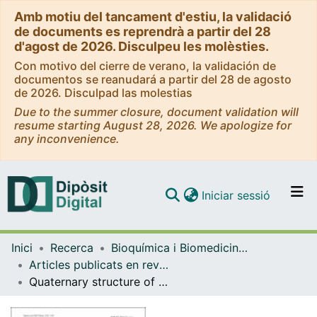
Amb motiu del tancament d'estiu, la validació
de documents es reprendrà a partir del 28
d'agost de 2026. Disculpeu les molèsties.
Con motivo del cierre de verano, la validación de
documentos se reanudará a partir del 28 de agosto
de 2026. Disculpad las molestias
Due to the summer closure, document validation will
resume starting August 28, 2026. We apologize for
any inconvenience.
(current)
Iniciar sessió
Comunitats i col·leccions
Inici
Recerca
Bioquímica i Biomedicina Molecular
Navega per tot el DD
Articles publicats en revistes (Bioquímica i Biomedicina Molecular)
Com publicar
Quaternary structure of a G-protein-coupled receptor heterotetramer in complex with Gi and Gs
Contacte