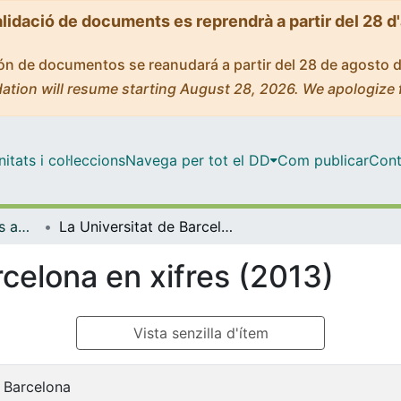
alidació de documents es reprendrà a partir del 28 d
ción de documentos se reanudará a partir del 28 de agosto 
ation will resume starting August 28, 2026. We apologize 
tats i col·leccions
Navega per tot el DD
Com publicar
Cont
Memòries dels cursos acadèmics - Universitat de Barcelona
La Universitat de Barcelona en xifres (2013)
rcelona en xifres (2013)
Vista senzilla d'ítem
e Barcelona