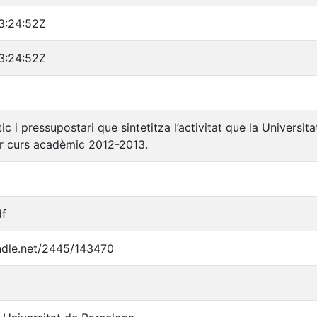
3:24:52Z
3:24:52Z
tic i pressupostari que sintetitza l’activitat que la Universi
rer curs acadèmic 2012-2013.
df
andle.net/2445/143470