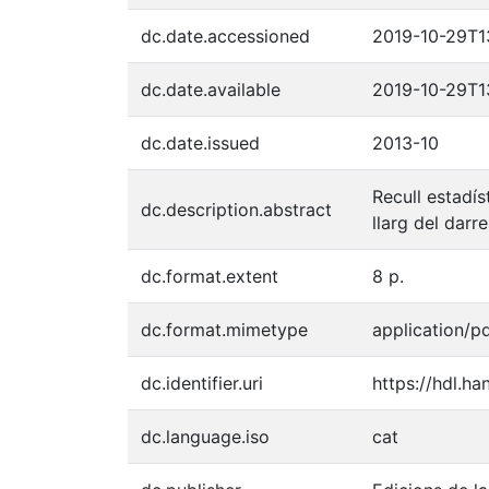
dc.date.accessioned
2019-10-29T1
dc.date.available
2019-10-29T1
dc.date.issued
2013-10
Recull estadís
dc.description.abstract
llarg del dar
dc.format.extent
8 p.
dc.format.mimetype
application/p
dc.identifier.uri
https://hdl.h
dc.language.iso
cat