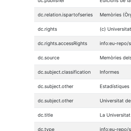
dc.publisher
Edicions de la
dc.relation.ispartofseries
Memòries (Òrg
dc.rights
(c) Universita
dc.rights.accessRights
info:eu-repo
dc.source
Memòries dels
dc.subject.classification
Informes
dc.subject.other
Estadístiques
dc.subject.other
Universitat d
dc.title
La Universitat
dc.type
info:eu-repo/