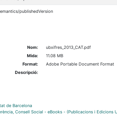
semantics/publishedVersion
Nom:
ubxifres_2013_CAT.pdf
Mida:
11.08 MB
Format:
Adobe Portable Document Format
Descripció:
tat de Barcelona
ència, Consell Social - eBooks - (Publicacions i Edicions 