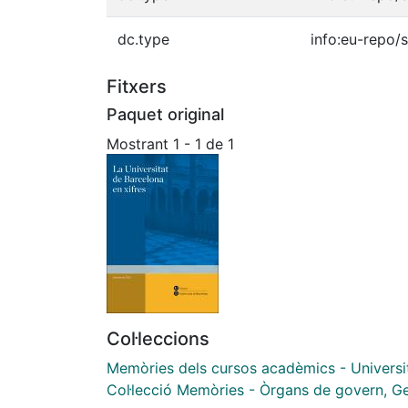
dc.type
info:eu-repo/
Fitxers
Paquet original
Mostrant
1 - 1 de 1
Col·leccions
Memòries dels cursos acadèmics - Universi
Col·lecció Memòries - Òrgans de govern, Ger