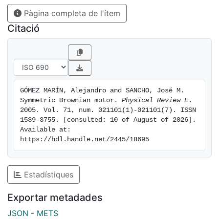
Pàgina completa de l'ítem
Citació
GÓMEZ MARÍN, Alejandro and SANCHO, José M. 
Symmetric Brownian motor. 
Physical Review E
. 
2005. Vol. 71, num. 021101(1)-021101(7). ISSN 
1539-3755. [consulted: 10 of August of 2026]. 
Available at: 
https://hdl.handle.net/2445/18695
Estadístiques
Exportar metadades
JSON
-
METS