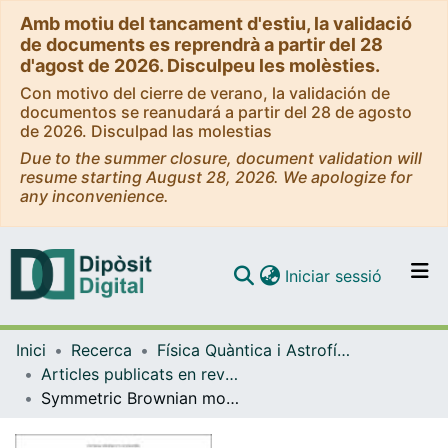
Amb motiu del tancament d'estiu, la validació
de documents es reprendrà a partir del 28
d'agost de 2026. Disculpeu les molèsties.
Con motivo del cierre de verano, la validación de
documentos se reanudará a partir del 28 de agosto
de 2026. Disculpad las molestias
Due to the summer closure, document validation will
resume starting August 28, 2026. We apologize for
any inconvenience.
(current)
Iniciar sessió
Comunitats i col·leccions
Inici
Recerca
Física Quàntica i Astrofísica
Navega per tot el DD
Articles publicats en revistes (Física Quàntica i Astrofísica)
Com publicar
Symmetric Brownian motor
Contacte