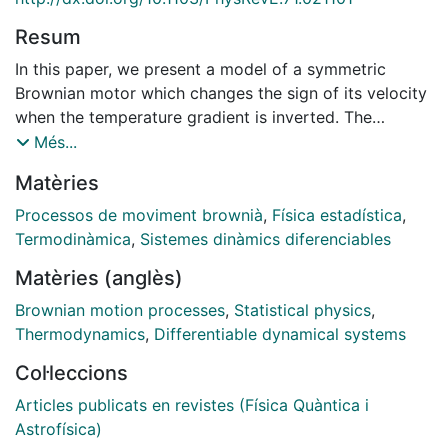
Resum
In this paper, we present a model of a symmetric
Brownian motor which changes the sign of its velocity
when the temperature gradient is inverted. The
velocity, external work, and efficiency are studied as a
Més...
function of the temperatures of the baths and other
Matèries
relevant parameters. The motor shows a current
reversal when another parameter (a phase shift) is
Processos de moviment brownià
,
Física estadística
,
varied. Analytical predictions and results from
Termodinàmica
,
Sistemes dinàmics diferenciables
numerical simulations are performed and agree very
Matèries (anglès)
well. Generic properties of this type of motor are
discussed.
Brownian motion processes
,
Statistical physics
,
Thermodynamics
,
Differentiable dynamical systems
Col·leccions
Articles publicats en revistes (Física Quàntica i
Astrofísica)