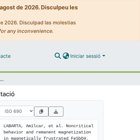
'agost de 2026. Disculpeu les
de 2026. Disculpad las molestias
for any inconvenience.
acte
Iniciar sessió
tical behavior and remanent magnetization in magnetically frustrated FeSbO4
tació
LABARTA, Amílcar, et al. Noncritical 
behavior and remanent magnetization 
in magnetically frustrated FeSbO4. 