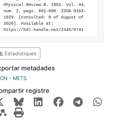
Physical Review B
. 1991. Vol. 44, 
num. 2, pags. 691-698. ISSN 0163-
1829. [consulted: 8 of August of 
2026]. Available at: 
https://hdl.handle.net/2445/9741
Estadístiques
xportar metadades
SON
-
METS
ompartir registre