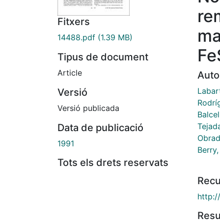
re
Fitxers
ma
14488.pdf
(1.39 MB)
Fe
Tipus de document
Article
Auto
Labar
Versió
Rodrí
Versió publicada
Balcel
Tejada
Data de publicació
Obrad
1991
Berry,
Tots els drets reservats
Recu
http:
Res