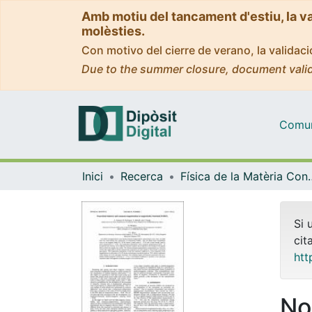
Amb motiu del tancament d'estiu, la v
molèsties.
Con motivo del cierre de verano, la valida
Due to the summer closure, document valid
Comuni
Inici
Recerca
Física de la M
Si 
cit
htt
No