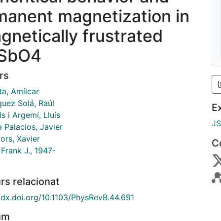
manent magnetization in
gnetically frustrated
SbO4
rs
ta, Amílcar
guez Solá, Raúl
E
ls i Argemí, Lluís
J
 Palacios, Javier
ors, Xavier
C
 Frank J., 1947-
rs relacionat
//dx.doi.org/10.1103/PhysRevB.44.691
um