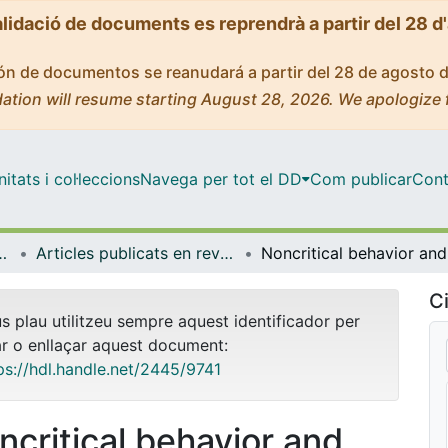
alidació de documents es reprendrà a partir del 28 d
ción de documentos se reanudará a partir del 28 de agosto 
ation will resume starting August 28, 2026. We apologize 
tats i col·leccions
Navega per tot el DD
Com publicar
Cont
atèria Condensada
Articles publicats en revistes (Física de la Matèria Condensada)
Noncri
Ci
us plau utilitzeu sempre aquest identificador per
ar o enllaçar aquest document:
ps://hdl.handle.net/2445/9741
ncritical behavior and