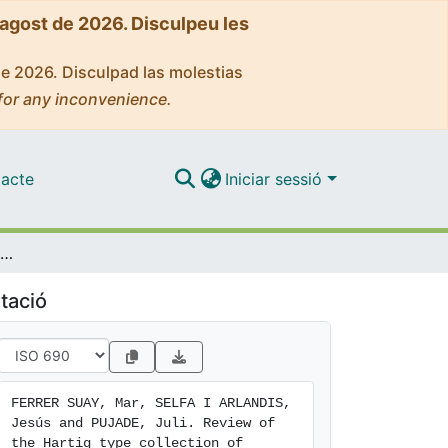
'agost de 2026. Disculpeu les
de 2026. Disculpad las molestias
for any inconvenience.
acte
Iniciar sessió
Review of the Hartig type collection of Alloxysta (Hymenoptera: Figitidae: Charipinae) and other Alloxysta material deposited in the Zoologische Staatssammlung Museum (Munich)
tació
FERRER SUAY, Mar, SELFA I ARLANDIS, 
Jesús and PUJADE, Juli. Review of 
the Hartig type collection of 