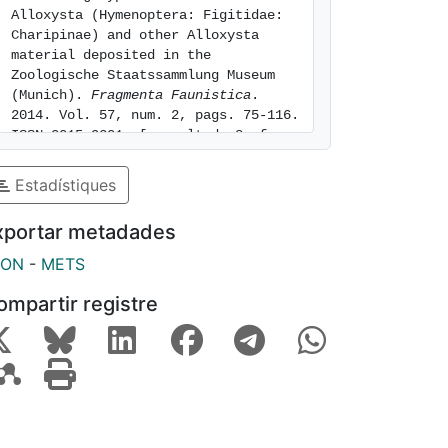
Alloxysta (Hymenoptera: Figitidae: 
Charipinae) and other Alloxysta 
material deposited in the 
Zoologische Staatssammlung Museum 
(Munich). 
Fragmenta Faunistica
. 
2014. Vol. 57, num. 2, pags. 75-116. 
ISSN 0015-9301. [consulted: 8 of 
August of 2026]. Available at: 
https://hdl.handle.net/2445/103508
Estadístiques
xportar metadades
SON
-
METS
ompartir registre