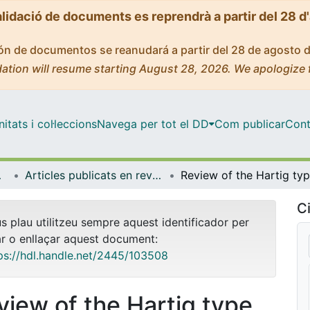
alidació de documents es reprendrà a partir del 28 d
ción de documentos se reanudará a partir del 28 de agosto 
ation will resume starting August 28, 2026. We apologize 
tats i col·leccions
Navega per tot el DD
Com publicar
Cont
bientals
Articles publicats en revistes (Biologia Evolutiva, Ecologia i Ciències Ambientals)
Ci
us plau utilitzeu sempre aquest identificador per
ar o enllaçar aquest document:
ps://hdl.handle.net/2445/103508
view of the Hartig type