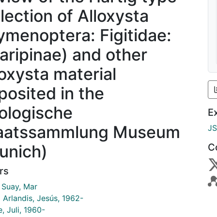
llection of Alloxysta
ymenoptera: Figitidae:
aripinae) and other
loxysta material
posited in the
ologische
E
aatssammlung Museum
J
unich)
C
rs
r Suay, Mar
i Arlandis, Jesús, 1962-
, Juli, 1960-