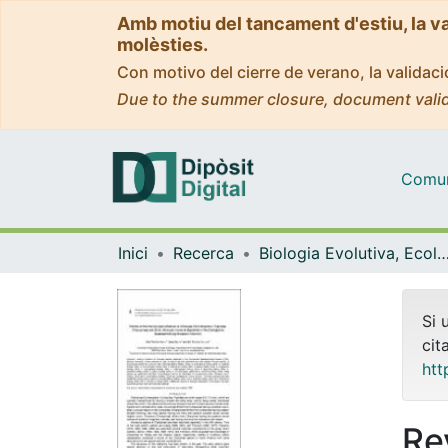
Amb motiu del tancament d'estiu, la v
molèsties.
Con motivo del cierre de verano, la valida
Due to the summer closure, document valid
Comuni
Inici
Recerca
Biologia Evolutiva, Ecologia i Ciències Am
Si 
cit
htt
Re