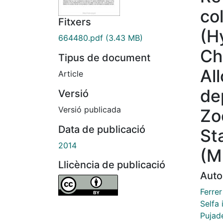
co
Fitxers
(H
664480.pdf
(3.43 MB)
Ch
Tipus de document
Al
Article
de
Versió
Versió publicada
Zo
Data de publicació
St
2014
(M
Llicència de publicació
Auto
Ferre
Selfa 
Pujade