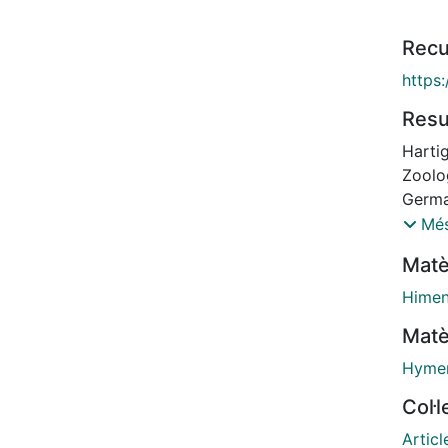
Recu
https
Res
Hartig
Zoolo
German
speci
Més
previ
Matè
(Harti
(Harti
Himen
fuscic
Matè
longip
A. mel
Hyme
1840),
Col·
1841),
1840)
Articl