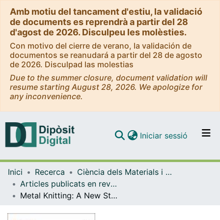
Amb motiu del tancament d'estiu, la validació
de documents es reprendrà a partir del 28
d'agost de 2026. Disculpeu les molèsties.
Con motivo del cierre de verano, la validación de
documentos se reanudará a partir del 28 de agosto
de 2026. Disculpad las molestias
Due to the summer closure, document validation will
resume starting August 28, 2026. We apologize for
any inconvenience.
(current)
Iniciar sessió
Comunitats i col·leccions
Inici
Recerca
Ciència dels Materials i Química Física
Navega per tot el DD
Articles publicats en revistes (Ciència dels Materials i Química Física)
Com publicar
Metal Knitting: A New Strategy for Cold Gas Spray Additive Manufacturing
Contacte