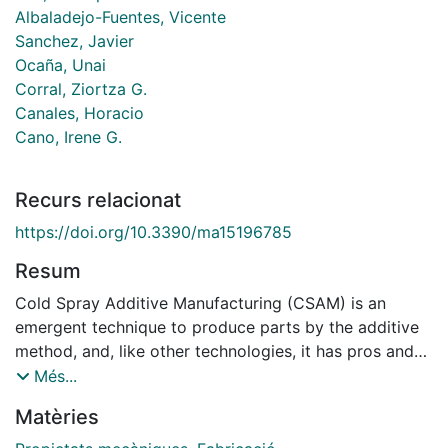
Albaladejo-Fuentes, Vicente
Sanchez, Javier
Ocaña, Unai
Corral, Ziortza G.
Canales, Horacio
Cano, Irene G.
Recurs relacionat
https://doi.org/10.3390/ma15196785
Resum
Cold Spray Additive Manufacturing (CSAM) is an
emergent technique to produce parts by the additive
method, and, like other technologies, it has pros and
cons. Some advantages are using oxygen-sensitive
Més...
materials to make parts, such as Ti alloys, with fast
Matèries
production due to the high deposition rate, and lower
harmful residual stress levels. However, the limitation