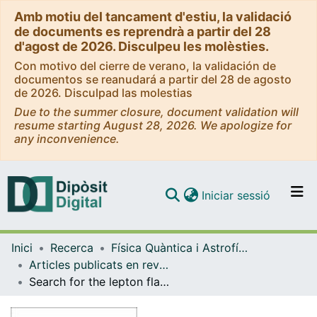
Amb motiu del tancament d'estiu, la validació
de documents es reprendrà a partir del 28
d'agost de 2026. Disculpeu les molèsties.
Con motivo del cierre de verano, la validación de
documentos se reanudará a partir del 28 de agosto
de 2026. Disculpad las molestias
Due to the summer closure, document validation will
resume starting August 28, 2026. We apologize for
any inconvenience.
(current)
Iniciar sessió
Comunitats i col·leccions
Inici
Recerca
Física Quàntica i Astrofísica
Navega per tot el DD
Articles publicats en revistes (Física Quàntica i Astrofísica)
Com publicar
Search for the lepton flavour violating decay τ− → μ−μ+μ−
Contacte