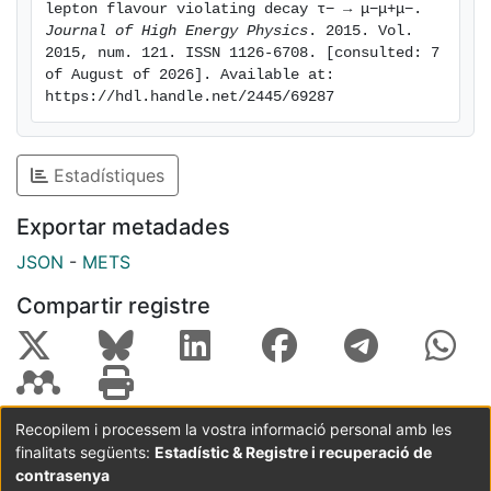
lepton flavour violating decay τ− → μ−μ+μ−. 
Journal of High Energy Physics
. 2015. Vol. 
2015, num. 121. ISSN 1126-6708. [consulted: 7 
of August of 2026]. Available at: 
https://hdl.handle.net/2445/69287
Estadístiques
Exportar metadades
JSON
-
METS
Compartir registre
Recopilem i processem la vostra informació personal amb les
finalitats següents:
Estadístic & Registre i recuperació de
Coordinació:
CRAI UB
Avís legal
Metadades
subjectes a:
contrasenya