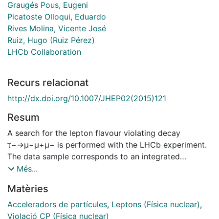
Graugés Pous, Eugeni
Picatoste Olloqui, Eduardo
Rives Molina, Vicente José
Ruiz, Hugo (Ruiz Pérez)
LHCb Collaboration
Recurs relacionat
http://dx.doi.org/10.1007/JHEP02(2015)121
Resum
A search for the lepton flavour violating decay
τ−→μ−μ+μ− is performed with the LHCb experiment.
The data sample corresponds to an integrated
luminosity of 1.0fb−1 of proton-proton collisions at a
Més...
centre-of-mass energy of 7TeV and 2.0fb−1 at 8TeV.
Matèries
No evidence is found for a signal, and a limit is set at
90% confidence level on the branching fraction,
Acceleradors de partícules
,
Leptons (Física nuclear)
,
B(τ−→μ−μ+μ−)<4.6×10−8.
Violació CP (Física nuclear)