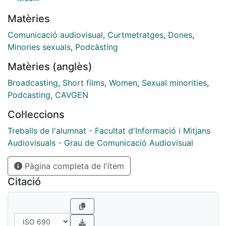
2021-2022, Tutor: Adrien Faure, Maria José Massanet,
Matèries
Nil Via.
Comunicació audiovisual
,
Curtmetratges
,
Dones
,
Minories sexuals
,
Podcàsting
Matèries (anglès)
Broadcasting
,
Short films
,
Women
,
Sexual minorities
,
Podcasting
,
CAVGEN
Col·leccions
Treballs de l'alumnat - Facultat d'Informació i Mitjans
Audiovisuals - Grau de Comunicació Audiovisual
Pàgina completa de l'ítem
Citació