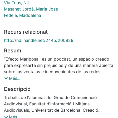
Via Tous, Nil
Masanet Jordà, Maria José
Fedele, Maddalena
Recurs relacionat
http://hdl.handle.net/2445/200929
Resum
“Efecto Mariposa'' es un podcast, un espacio creado
para expresarte sin prejuicios y de una manera abierta
sobre las ventajas e inconvenientes de las redes
sociales y todo lo que pueden causar, ya sea positivo
Més...
o negativo, para los consumidores de éstas.
Descripció
Treballs de l'alumnat del Grau de Comunicació
Audiovisual, Facultat d'Informació i Mitjans
Audiovisuals, Universitat de Barcelona, Creació
Radiofònica, Projecte CAVGEN i TRANSGELIT. Curs:
Més...