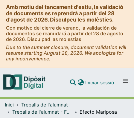
Amb motiu del tancament d'estiu, la validació
de documents es reprendrà a partir del 28
d'agost de 2026. Disculpeu les molèsties.
Con motivo del cierre de verano, la validación de
documentos se reanudará a partir del 28 de agosto
de 2026. Disculpad las molestias
Due to the summer closure, document validation will
resume starting August 28, 2026. We apologize for
any inconvenience.
(current)
Iniciar sessió
Comunitats i col·leccions
Inici
Treballs de l'alumnat
Navega per tot el DD
Treballs de l'alumnat - Facultat d'Informació i Mitjans Audiovisuals - Grau de Comunicació Audiovisual
Efecto Mariposa
Com publicar
Contacte