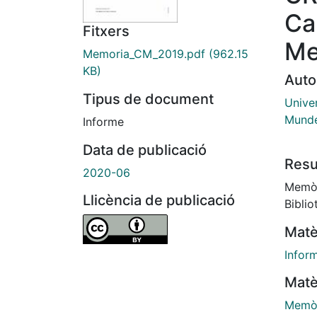
Ca
Fitxers
Me
Memoria_CM_2019.pdf
(962.15
KB)
Auto
Tipus de document
Unive
Mund
Informe
Data de publicació
Res
2020-06
Memòri
Llicència de publicació
Bibli
Matè
Infor
Matè
Memòr