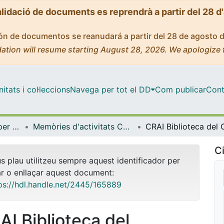
alidació de documents es reprendrà a partir del 28 d
ción de documentos se reanudará a partir del 28 de agosto 
ation will resume starting August 28, 2026. We apologize 
tats i col·leccions
Navega per tot el DD
Com publicar
Cont
Centre de Recursos per a l'Aprenentatge i la Investigació (CRAI-UB) - Institucional
Memòries d'activitats CRAI Biblioteques i Unitats (CRAI-UB)
Ci
us plau utilitzeu sempre aquest identificador per
ar o enllaçar aquest document:
ps://hdl.handle.net/2445/165889
AI Biblioteca del