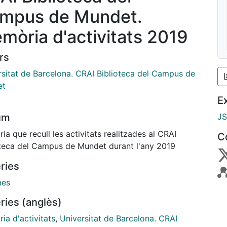
mpus de Mundet.
mòria d'activitats 2019
rs
rsitat de Barcelona. CRAI Biblioteca del Campus de
et
E
um
J
a que recull les activitats realitzades al CRAI
C
oteca del Campus de Mundet durant l'any 2019
ries
mes
ries (anglès)
ia d'activitats
,
Universitat de Barcelona. CRAI