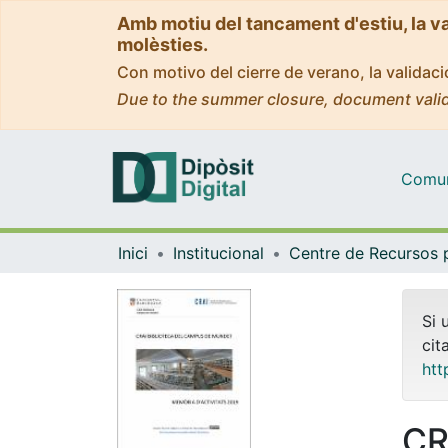
Amb motiu del tancament d'estiu, la v
molèsties.
Con motivo del cierre de verano, la valida
Due to the summer closure, document valid
Comuni
Inici
Institucional
Si 
cit
htt
CR