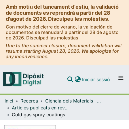
Amb motiu del tancament d'estiu, la validació
de documents es reprendrà a partir del 28
d'agost de 2026. Disculpeu les molèsties.
Con motivo del cierre de verano, la validación de
documentos se reanudará a partir del 28 de agosto
de 2026. Disculpad las molestias
Due to the summer closure, document validation will
resume starting August 28, 2026. We apologize for
any inconvenience.
(current)
Iniciar sessió
Comunitats i col·leccions
Inici
Recerca
Ciència dels Materials i Química Física
Navega per tot el DD
Articles publicats en revistes (Ciència dels Materials i Química Física)
Com publicar
Cold gas spray coatings: basic principles, corrosion protection and applications
Contacte