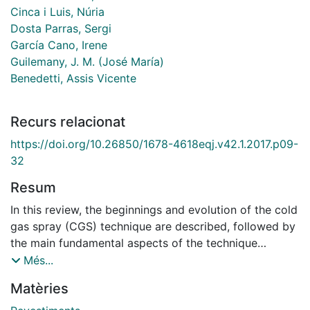
Cinca i Luis, Núria
Dosta Parras, Sergi
García Cano, Irene
Guilemany, J. M. (José María)
Benedetti, Assis Vicente
Recurs relacionat
https://doi.org/10.26850/1678-4618eqj.v42.1.2017.p09-
32
Resum
In this review, the beginnings and evolution of the cold
gas spray (CGS) technique are described, followed by
the main fundamental aspects of the technique
together with a description of the several spraying
Més...
systems up to date. Sequentially, the main spray
Matèries
parameters and their influence on the properties of the
coatings are reported. Afterwards, the most important