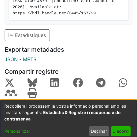
ISSN 0100-4670. [consulted: 8 of August of 
2026]. Available at: 
https://hdl.handle.net/2445/157799
Estadístiques
Exportar metadades
JSON
-
METS
Compartir registre
Recopilem i processem la vostra informació personal amb les
finalitats següents:
Estadístic & Registre i recuperació de
Coordinació:
CRAI UB
Avís legal
Metadades
subjectes a:
contrasenya
Configuració
Política de
Acord
Personalitzar
Declinar
D'acord
de cookies
privadesa
d'usuari