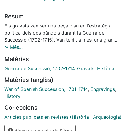
Resum
Els gravats van ser una peça clau en l'estratègia
política dels dos bàndols durant la Guerra de
Successió (1702-1715). Van tenir, a més, una gran
demanda per part de l'opinió pública d'arreu d'Europa,
Més...
cosa que els va fer molt comercials. L'interès per la
Matèries
contesa, i en especial pel setge de Barcelona de 1714,
es va prolongar arreu tot al llarg del segle XVIII.
Guerra de Successió, 1702-1714
,
Gravats
,
Història
Aquest fet només va tenir una excepció: l'Espanya de
Matèries (anglès)
Felip V, on ben aviat es van prohibir les referències a la
contesa. A Catalunya, el relat va prendre una nova
War of Spanish Succession, 1701-1714
,
Engravings
,
volada durant el segle XIX i les primeres dècades del
History
segle XX, amb l'inici de la Renaixença i del catalanisme
Col·leccions
polític. En aquest context, la representació gràfica
dels fets de 1714 es va establir sobre noves bases, de
Articles publicats en revistes (Història i Arqueologia)
caràcter romàntic i historicista
Pàgina completa de l'ítem