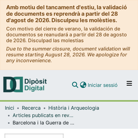
Amb motiu del tancament d'estiu, la validació
de documents es reprendrà a partir del 28
d'agost de 2026. Disculpeu les molèsties.
Con motivo del cierre de verano, la validación de
documentos se reanudará a partir del 28 de agosto
de 2026. Disculpad las molestias
Due to the summer closure, document validation will
resume starting August 28, 2026. We apologize for
any inconvenience.
(current)
Iniciar sessió
Comunitats i col·leccions
Inici
Recerca
Història i Arqueologia
Navega per tot el DD
Articles publicats en revistes (Història i Arqueologia)
Com publicar
Barcelona i la Guerra de Successió: de les imatges coetànies al relat historicista
Contacte