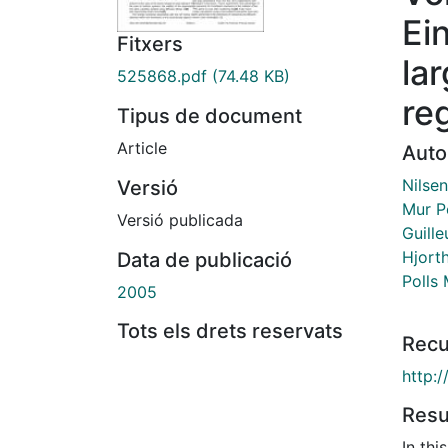
Ei
Fitxers
la
525868.pdf
(74.48 KB)
re
Tipus de document
Article
Auto
Nilsen
Versió
Mur Pe
Versió publicada
Guill
Hjort
Data de publicació
Polls 
2005
Tots els drets reservats
Recu
http:
Res
In th