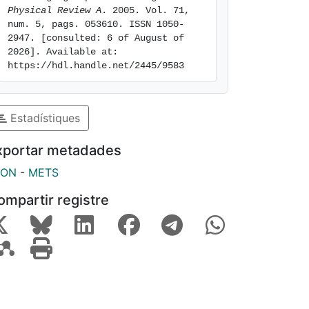
Physical Review A
. 2005. Vol. 71, 
num. 5, pags. 053610. ISSN 1050-
2947. [consulted: 6 of August of 
2026]. Available at: 
https://hdl.handle.net/2445/9583
Estadístiques
xportar metadades
SON
-
METS
ompartir registre