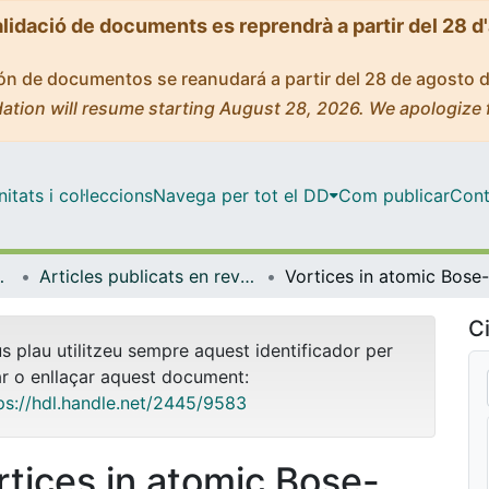
alidació de documents es reprendrà a partir del 28 d
ción de documentos se reanudará a partir del 28 de agosto 
ation will resume starting August 28, 2026. We apologize 
tats i col·leccions
Navega per tot el DD
Com publicar
Cont
trofísica
Articles publicats en revistes (Física Quàntica i Astrofísica)
Ci
us plau utilitzeu sempre aquest identificador per
ar o enllaçar aquest document:
ps://hdl.handle.net/2445/9583
rtices in atomic Bose-