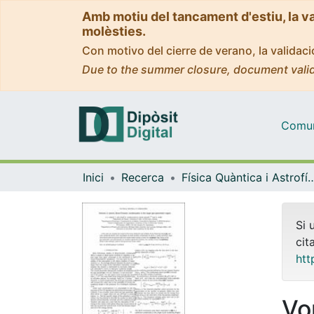
Amb motiu del tancament d'estiu, la v
molèsties.
Con motivo del cierre de verano, la valida
Due to the summer closure, document valid
Comuni
Inici
Recerca
Física Quàntica i As
Si 
cit
htt
Vo