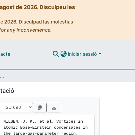
'agost de 2026. Disculpeu les
de 2026. Disculpad las molestias
for any inconvenience.
acte
Iniciar sessió
Vortices in atomic Bose-Einstein condensates in the large-gas-parameter region
tació
NILSEN, J. K., et al. Vortices in 
atomic Bose-Einstein condensates in 
the large-gas-parameter region. 