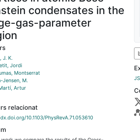
nstein condensates in the
rge-gas-parameter
gion
rs
, J. K.
tit, Jordi
E
eumas, Montserrat
J
h-Jensen, M.
Martí, Artur
C
rs relacionat
//dx.doi.org/10.1103/PhysRevA.71.053610
um
is work we compare the results of the Gross-