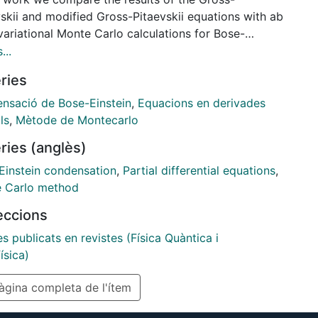
vskii and modified Gross-Pitaevskii equations with ab
 variational Monte Carlo calculations for Bose-
in condensates of atoms in axially symmetric traps.
...
amine both the ground state and excited states
ries
rtex line along the z axis at high values of the
arameter and demonstrate an excellent agreement
nsació de Bose-Einstein
,
Equacions en derivades
en the modified Gross-Pitaevskii and ab initio
ls
,
Mètode de Montecarlo
 Carlo methods, both for the ground and vortex
ries (anglès)
.
Einstein condensation
,
Partial differential equations
,
 Carlo method
leccions
es publicats en revistes (Física Quàntica i
ísica)
gina completa de l'ítem