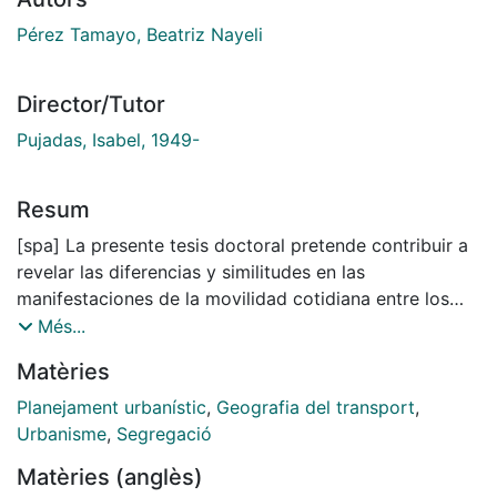
Pérez Tamayo, Beatriz Nayeli
Director/Tutor
Pujadas, Isabel, 1949-
Resum
[spa] La presente tesis doctoral pretende contribuir a
revelar las diferencias y similitudes en las
manifestaciones de la movilidad cotidiana entre los
diferentes grupos socioeconómicos, así como los
Més...
mecanismos sobre los cuales reposan dichas
Matèries
expresiones, teniendo como objeto de estudio tres
barrios periféricos de alta, media y baja renta,
Planejament urbanístic
,
Geografia del transport
,
situados en una ciudad mexicana de tamaño medio,
Urbanisme
,
Segregació
como es Culiacán. El análisis realizado parte de
Matèries (anglès)
considerar que existe una relación aún sin clarificar