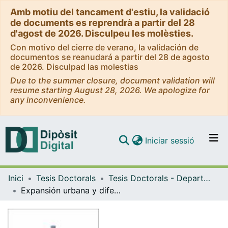
Amb motiu del tancament d'estiu, la validació
de documents es reprendrà a partir del 28
d'agost de 2026. Disculpeu les molèsties.
Con motivo del cierre de verano, la validación de
documentos se reanudará a partir del 28 de agosto
de 2026. Disculpad las molestias
Due to the summer closure, document validation will
resume starting August 28, 2026. We apologize for
any inconvenience.
(current)
Iniciar sessió
Comunitats i col·leccions
Inici
Tesis Doctorals
Tesis Doctorals - Departament – Geografia
Navega per tot el DD
Expansión urbana y diferenciación social de la movilidad cotidiana. El caso de Culiacán (Sinaloa) como ejemplo de ciudad media mexicana
Com publicar
Contacte