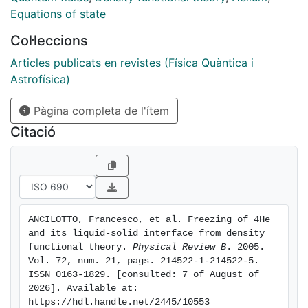
other microscopic calculations. This opens the
Equations of state
possibility to use unbiased density functional (DF)
Col·leccions
methods to study highly nonhomogeneous systems,
like 4He interacting with strongly attractive impurities
Articles publicats en revistes (Física Quàntica i
and/or substrates, or the nucleation of the solid phase
Astrofísica)
in the metastable liquid.
Pàgina completa de l'ítem
Citació
ANCILOTTO, Francesco, et al. Freezing of 4He 
and its liquid-solid interface from density 
functional theory. 
Physical Review B
. 2005. 
Vol. 72, num. 21, pags. 214522-1-214522-5. 
ISSN 0163-1829. [consulted: 7 of August of 
2026]. Available at: 
https://hdl.handle.net/2445/10553