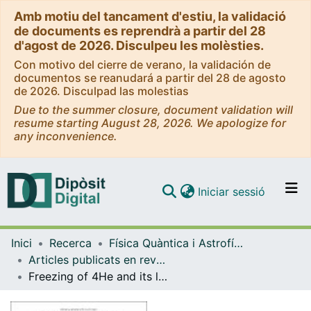
Amb motiu del tancament d'estiu, la validació
de documents es reprendrà a partir del 28
d'agost de 2026. Disculpeu les molèsties.
Con motivo del cierre de verano, la validación de
documentos se reanudará a partir del 28 de agosto
de 2026. Disculpad las molestias
Due to the summer closure, document validation will
resume starting August 28, 2026. We apologize for
any inconvenience.
(current)
Iniciar sessió
Comunitats i col·leccions
Inici
Recerca
Física Quàntica i Astrofísica
Navega per tot el DD
Articles publicats en revistes (Física Quàntica i Astrofísica)
Com publicar
Freezing of 4He and its liquid-solid interface from density functional theory
Contacte