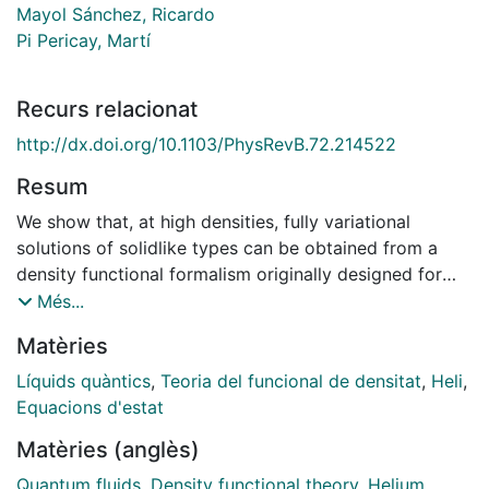
Mayol Sánchez, Ricardo
Pi Pericay, Martí
Recurs relacionat
http://dx.doi.org/10.1103/PhysRevB.72.214522
Resum
We show that, at high densities, fully variational
solutions of solidlike types can be obtained from a
density functional formalism originally designed for
liquid 4He . Motivated by this finding, we propose an
Més...
extension of the method that accurately describes the
Matèries
solid phase and the freezing transition of liquid 4He at
zero temperature. The density profile of the interface
Líquids quàntics
,
Teoria del funcional de densitat
,
Heli
,
between liquid and the (0001) surface of the 4He
Equacions d'estat
crystal is also investigated, and its surface energy
Matèries (anglès)
evaluated. The interfacial tension is found to be in
semiquantitative agreement with experiments and with
Quantum fluids
,
Density functional theory
,
Helium
,