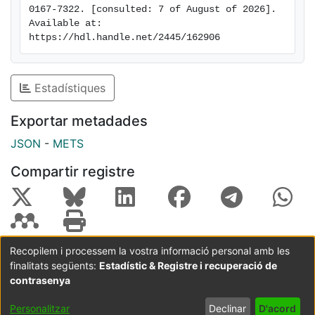
0167-7322. [consulted: 7 of August of 2026]. 
Available at: 
https://hdl.handle.net/2445/162906
Estadístiques
Exportar metadades
JSON
-
METS
Compartir registre
Recopilem i processem la vostra informació personal amb les
finalitats següents:
Estadístic & Registre i recuperació de
Coordinació:
CRAI UB
Avís legal
Metadades
subjectes a:
contrasenya
Configuració
Política de
Acord
Personalitzar
Declinar
D'acord
de cookies
privadesa
d'usuari