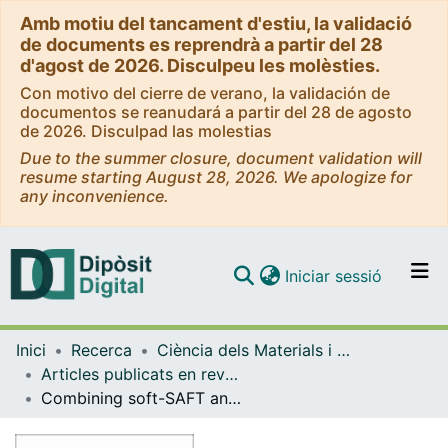
Amb motiu del tancament d'estiu, la validació
de documents es reprendrà a partir del 28
d'agost de 2026. Disculpeu les molèsties.
Con motivo del cierre de verano, la validación de
documentos se reanudará a partir del 28 de agosto
de 2026. Disculpad las molestias
Due to the summer closure, document validation will
resume starting August 28, 2026. We apologize for
any inconvenience.
(current)
Iniciar sessió
Comunitats i col·leccions
Inici
Recerca
Ciència dels Materials i Química Física
Navega per tot el DD
Articles publicats en revistes (Ciència dels Materials i Química Física)
Com publicar
Combining soft-SAFT and COSMO-RS modeling tools to assess the CO2-SO2 separation using phosphonium-based ionic liquids
Contacte