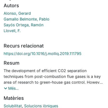
Autors
Alonso, Gerard
Gamallo Belmonte, Pablo
Sayós Ortega, Ramón
Llovell, F.
Recurs relacionat
https://doi.org/10.1016/j.molliq.2019.111795
Resum
The development of efficient CO2 separation
techniques from post-combustion flue gases is a key
area of research to green-house gas control. However,
CO2 capture is typically affected by the presence of
Més...
other acid impurities, such as traces of SO2. In that
Matèries
sense, this work assesses CO2 separation from a
CO2/SO2 mixture with a set of phosphonium-based
Solubilitat
,
Solucions iòniques