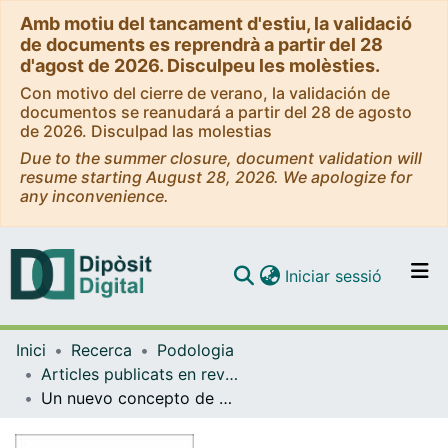
Amb motiu del tancament d'estiu, la validació
de documents es reprendrà a partir del 28
d'agost de 2026. Disculpeu les molèsties.
Con motivo del cierre de verano, la validación de
documentos se reanudará a partir del 28 de agosto
de 2026. Disculpad las molestias
Due to the summer closure, document validation will
resume starting August 28, 2026. We apologize for
any inconvenience.
(current)
Iniciar sessió
Comunitats i col·leccions
Inici
Recerca
Podologia
Navega per tot el DD
Articles publicats en revistes (Podologia)
Com publicar
Un nuevo concepto de material: los termoformables. Propiedades mecánicas
Contacte