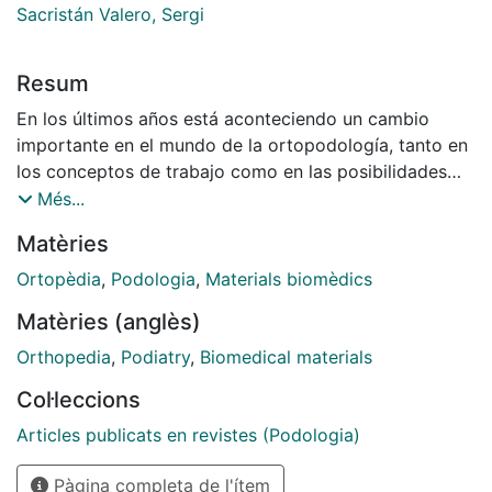
Sacristán Valero, Sergi
Resum
En los últimos años está aconteciendo un cambio
impor­tante en el mundo de la ortopodología, tanto en
los conceptos de trabajo como en las posibilidades
que brin­da la aparición de nuevos materiales. El no ser
Més...
conscientes de estos cambios puede hacer que nos
Matèries
quedemos como simples esp􀀜ctadores de un proceso
evolutivo que afortunadamente es una constante que
Ortopèdia
,
Podologia
,
Materials biomèdics
ni podemos ni debemos parar. Referente a la
Matèries (anglès)
incorporación de nuevos materiales, podemos
destacar la aparición de los ·denominados
Orthopedia
,
Podiatry
,
Biomedical materials
termoformables, que comprenden resinas derivadas
Col·leccions
del poliéster, derivados del etil vinil acetato y
derivados del polietileno. Tienen en común la
Articles publicats en revistes (Podologia)
característica de que su temperatura de trabajo es
Pàgina completa de l'ítem
sensiblemente inferior a los termoplásticos.