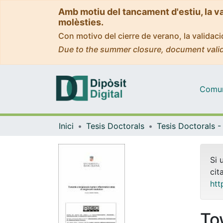
Amb motiu del tancament d'estiu, la v
molèsties.
Con motivo del cierre de verano, la valida
Due to the summer closure, document valid
Comuni
Inici
Tesis Doctorals
Si 
cit
htt
To