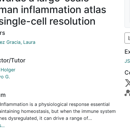
man inflammation atlas
single-cell resolution
rs
ez Gracia, Laura
E
ctor/Tutor
J
 Holger
C
vo G.
um
Inflammation is a physiological response essential
aintaining homeostasis, but when the immune system
es dysregulated, it can drive a range of
logical conditions and become a key contributor to
...