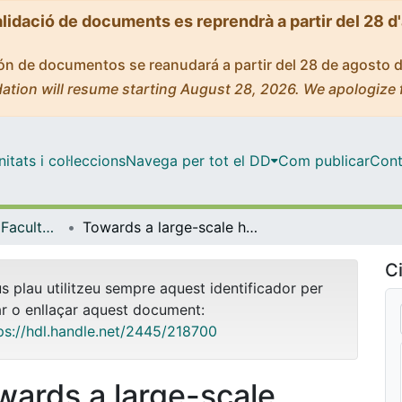
alidació de documents es reprendrà a partir del 28 d
ción de documentos se reanudará a partir del 28 de agosto 
ation will resume starting August 28, 2026. We apologize 
tats i col·leccions
Navega per tot el DD
Com publicar
Cont
Tesis Doctorals - Facultat - Biologia
Towards a large-scale human inflammation atlas at single-cell resolution
Ci
us plau utilitzeu sempre aquest identificador per
ar o enllaçar aquest document:
ps://hdl.handle.net/2445/218700
wards a large-scale