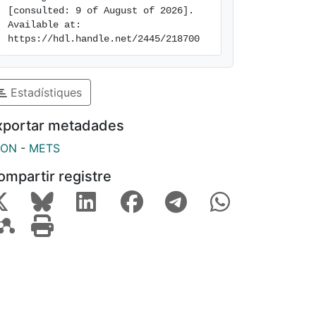
[consulted: 9 of August of 2026]. 
Available at: 
https://hdl.handle.net/2445/218700
Estadístiques
xportar metadades
SON
-
METS
ompartir registre