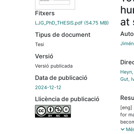
hu
Fitxers
at 
LJG_PhD_THESIS.pdf
(54.75 MB)
Auto
Tipus de document
Jimén
Tesi
Versió
Dire
Versió publicada
Heyn,
Data de publicació
Gut, I
2024-12-12
Res
Llicència de publicació
[eng] 
for m
becom
patho
Més