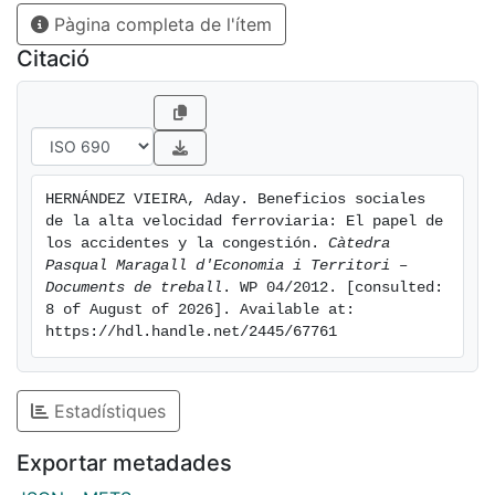
Pàgina completa de l'ítem
infraestructura no deben, al menos ser obviadas,
especialmente en el caso de los accidentes.
Citació
HERNÁNDEZ VIEIRA, Aday. Beneficios sociales 
de la alta velocidad ferroviaria: El papel de 
los accidentes y la congestión. 
Càtedra 
Pasqual Maragall d'Economia i Territori – 
Documents de treball
. WP 04/2012. [consulted: 
8 of August of 2026]. Available at: 
https://hdl.handle.net/2445/67761
Estadístiques
Exportar metadades