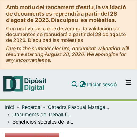
Amb motiu del tancament d'estiu, la validació
de documents es reprendrà a partir del 28
d'agost de 2026. Disculpeu les molèsties.
Con motivo del cierre de verano, la validación de
documentos se reanudará a partir del 28 de agosto
de 2026. Disculpad las molestias
Due to the summer closure, document validation will
resume starting August 28, 2026. We apologize for
any inconvenience.
(current)
Iniciar sessió
Comunitats i col·leccions
Inici
Recerca
Càtedra Pasqual Maragall d'Economia i Territori
Navega per tot el DD
Documents de Treball (Càtedra Pasqual Maragall d'Economia i Territori)
Com publicar
Beneficios sociales de la alta velocidad ferroviaria: El papel de los accidentes y la congestión
Contacte