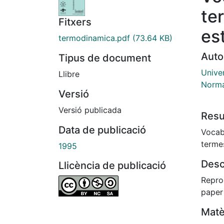
te
Fitxers
es
termodinamica.pdf
(73.64 KB)
Auto
Tipus de document
Univer
Llibre
Norma
Versió
Versió publicada
Res
Data de publicació
Vocabu
termes
1995
Desc
Llicència de publicació
Repro
paper
Matè