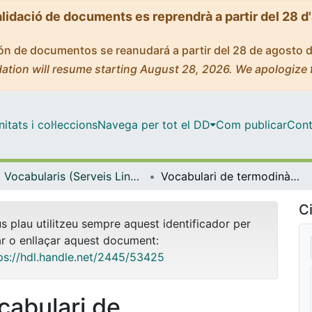
alidació de documents es reprendrà a partir del 28 d
ción de documentos se reanudará a partir del 28 de agosto 
ation will resume starting August 28, 2026. We apologize 
tats i col·leccions
Navega per tot el DD
Com publicar
Cont
Vocabularis (Serveis Lingüístics)
Vocabulari de termodinàmica i física estadística
Ci
us plau utilitzeu sempre aquest identificador per
ar o enllaçar aquest document:
ps://hdl.handle.net/2445/53425
cabulari de