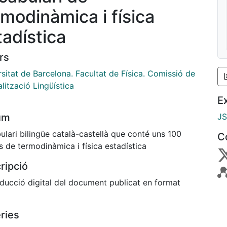
rmodinàmica i física
tadística
rs
sitat de Barcelona. Facultat de Física. Comissió de
lització Lingüística
E
um
J
lari bilingüe català-castellà que conté uns 100
C
 de termodinàmica i física estadística
ripció
ducció digital del document publicat en format
ries