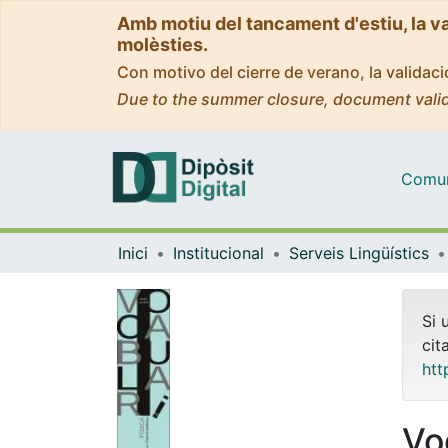
Amb motiu del tancament d'estiu, la v
molèsties.
Con motivo del cierre de verano, la valida
Due to the summer closure, document valid
Comuni
Inici
Institucional
Serveis Lingüístics
Si 
cit
htt
Vo