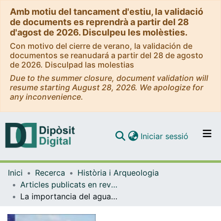
Amb motiu del tancament d'estiu, la validació
de documents es reprendrà a partir del 28
d'agost de 2026. Disculpeu les molèsties.
Con motivo del cierre de verano, la validación de
documentos se reanudará a partir del 28 de agosto
de 2026. Disculpad las molestias
Due to the summer closure, document validation will
resume starting August 28, 2026. We apologize for
any inconvenience.
(current)
Iniciar sessió
Comunitats i col·leccions
Inici
Recerca
Història i Arqueologia
Navega per tot el DD
Articles publicats en revistes (Història i Arqueologia)
Com publicar
La importancia del agua en las civilizaciones antiguas: los iberos. Un enigma que se va desvelando: la función del agua en la cultura ibérica
Contacte