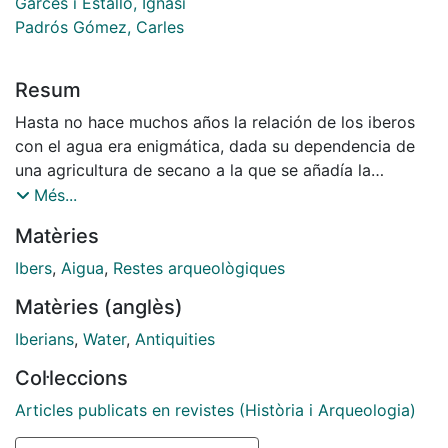
Garcés i Estalló, Ignasi
Padrós Gómez, Carles
Resum
Hasta no hace muchos años la relación de los iberos
con el agua era enigmática, dada su dependencia de
una agricultura de secano a la que se añadía la
costumbre de habitar en lugares generalmente
Més...
distantes de los cursos de agua. Todos los datos
Matèries
parecían estar en contra: eran pocas las referencias
que se podían hallar en los antiguos textos griegos o
Ibers
,
Aigua
,
Restes arqueològiques
latinos y la escritura ibérica se encuentra todavía en
Matèries (anglès)
un estadio en el que dista mucho de ser comprensible
y poder ser aprovechada como fuente de información.
Iberians
,
Water
,
Antiquities
Afortunadamente, el tesón de los trabajos
Col·leccions
arqueológicos emprendidos en el último cuarto de
siglo, reforzado con modernas técnicas analíticas, va
Articles publicats en revistes (Història i Arqueologia)
sacando a la luz un goteo constante de nuevas