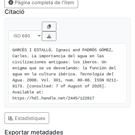
Pàgina completa de l'ítem
evidencias que permiten resolver ese misterio. En la
actualidad, no sólo es posible saber có- mo
Citació
gestionaban el agua los iberos, también se puede
observar cómo se convirtió en un elemento
estrechamente vinculado a su mentalidad.
GARCÉS I ESTALLÓ, Ignasi and PADRÓS GÓMEZ, 
Carles. La importancia del agua en las 
civilizaciones antiguas: los iberos. Un 
enigma que se va desvelando: la función del 
agua en la cultura ibérica. 
Tecnología del 
Agua
. 2008. Vol. 301, num. 80-88. ISSN 0211-
8173. [consulted: 7 of August of 2026]. 
Available at: 
https://hdl.handle.net/2445/122817
Estadístiques
Exportar metadades