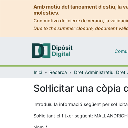
Amb motiu del tancament d'estiu, la v
molèsties.
Con motivo del cierre de verano, la valida
Due to the summer closure, document valid
Comuni
Inici
Recerca
Dret Administratiu,
Sol·licitar una còpia d
Introduïu la informació següent per sol·lici
Sol·licitant el fitxer següent: MALLANDRIC
Nom *