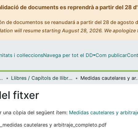
alidació de documents es reprendrà a partir del 28 d
ción de documentos se reanudará a partir del 28 de agosto 
ation will resume starting August 28, 2026. We apologize 
tats i col·leccions
Navega per tot el DD
Com publicar
Cont
 Dret Processal i Dret Financer i Tributari
Llibres / Capítols de llibre (Dret Administratiu, Dret Processal i Dret Financer i Tributari)
Medidas caute
el fitxer
tar una còpia del següent ítem:
Medidas cautelares y arbitraj
H_medidas cautelares y arbitraje_completo.pdf