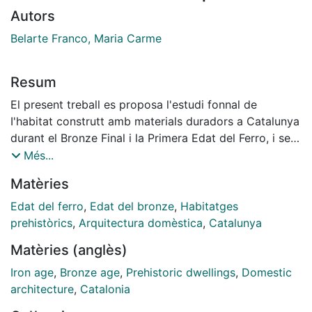
Autors
Belarte Franco, Maria Carme
Resum
El present treball es proposa l'estudi fonnal de
I'habitat construtt amb materials duradors a Catalunya
durant el Bronze Final i la Primera Edat del Ferro, i se
centra en l'aninisi dels materials i tecniques de
Més...
construcció emprats, així com en l' estructura de la
Matèries
casa (planta, dimensions, superfície). Els elements
definidors d'aquests habitacles en els períodes
Edat del ferro
,
Edat del bronze
,
Habitatges
estudiats consisteixen en l'ús sistematic de la pedra i
prehistòrics
,
Arquitectura domèstica
,
Catalunya
la terra com a materials de construcció i la disposició
Matèries (anglès)
d'habitacions de planta rectangular compartint parets
mitgeres, amb poca compartimentació interna i pocs
Iron age
,
Bronze age
,
Prehistoric dwellings
,
Domestic
agenc¡:aments al seu interior (llar, forn, banquetes).
architecture
,
Catalonia
Les dimensions maximes d'aquestes habitacions no