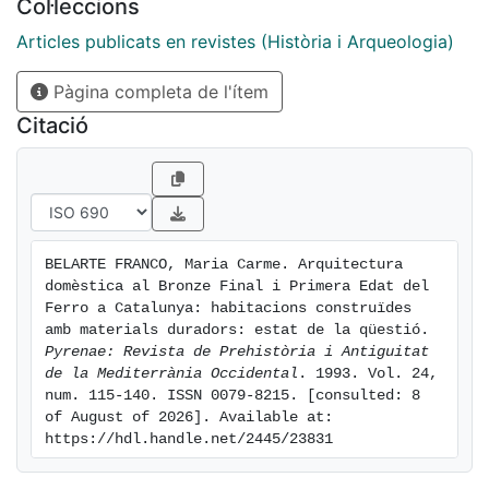
Col·leccions
superen, per nonna general, els 20 metres quadrats. La
unifonnitat d'aquestes construccions, unida a la poca
Articles publicats en revistes (Història i Arqueologia)
compartimentació de l'espai, suggereix que ens
Pàgina completa de l'ítem
trobem davant una arquitectura poc especialitzada,
que podria correspondre a una societat amb una
Citació
organització socio-política poc complexa.
BELARTE FRANCO, Maria Carme. Arquitectura 
domèstica al Bronze Final i Primera Edat del 
Ferro a Catalunya: habitacions construïdes 
amb materials duradors: estat de la qüestió. 
Pyrenae: Revista de Prehistòria i Antiguitat 
de la Mediterrània Occidental
. 1993. Vol. 24, 
num. 115-140. ISSN 0079-8215. [consulted: 8 
of August of 2026]. Available at: 
https://hdl.handle.net/2445/23831