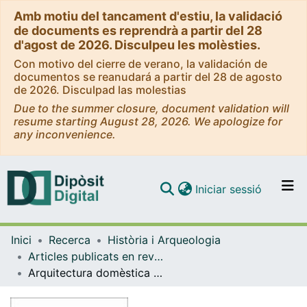
Amb motiu del tancament d'estiu, la validació
de documents es reprendrà a partir del 28
d'agost de 2026. Disculpeu les molèsties.
Con motivo del cierre de verano, la validación de
documentos se reanudará a partir del 28 de agosto
de 2026. Disculpad las molestias
Due to the summer closure, document validation will
resume starting August 28, 2026. We apologize for
any inconvenience.
(current)
Iniciar sessió
Comunitats i col·leccions
Inici
Recerca
Història i Arqueologia
Navega per tot el DD
Articles publicats en revistes (Història i Arqueologia)
Com publicar
Arquitectura domèstica al Bronze Final i Primera Edat del Ferro a Catalunya: habitacions construïdes amb materials duradors: estat de la qüestió
Contacte