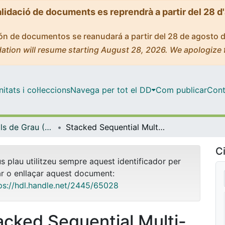
alidació de documents es reprendrà a partir del 28 d
ción de documentos se reanudará a partir del 28 de agosto 
ation will resume starting August 28, 2026. We apologize 
tats i col·leccions
Navega per tot el DD
Com publicar
Cont
Treballs Finals de Grau (TFG) - Enginyeria Informàtica
Stacked Sequential Multi-class Discriminative Dictionary Learning for Brain MRI Segmentation
Ci
us plau utilitzeu sempre aquest identificador per
ar o enllaçar aquest document:
ps://hdl.handle.net/2445/65028
acked Sequential Multi-