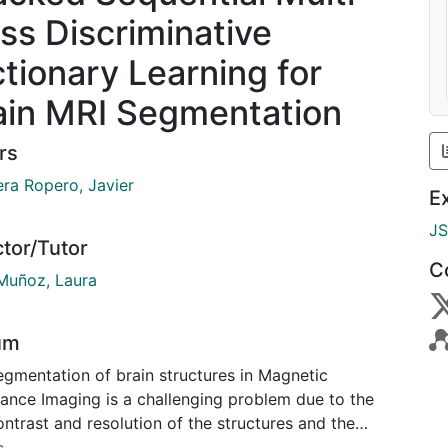
ass Discriminative
ctionary Learning for
ain MRI Segmentation
rs
ra Ropero, Javier
E
J
ctor/Tutor
C
 Muñoz, Laura
um
egmentation of brain structures in Magnetic
ance Imaging is a challenging problem due to the
ntrast and resolution of the structures and the
 images. The Discriminative Dictionary Learning