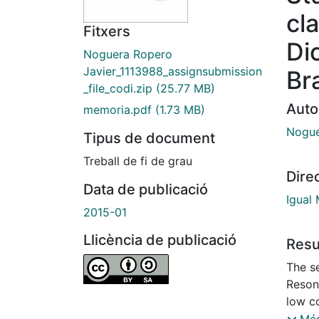
cl
Fitxers
Di
Noguera Ropero
Javier_1113988_assignsubmission
Br
_file_codi.zip
(25.77 MB)
Auto
memoria.pdf
(1.73 MB)
Nogue
Tipus de document
Treball de fi de grau
Dire
Data de publicació
Igual
2015-01
Llicència de publicació
Res
The s
Reson
low co
noisy