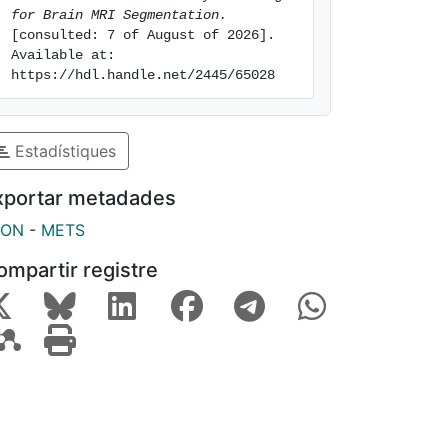
for Brain MRI Segmentation.
[consulted: 7 of August of 2026]. 
Available at: 
https://hdl.handle.net/2445/65028
Estadístiques
xportar metadades
SON
-
METS
ompartir registre