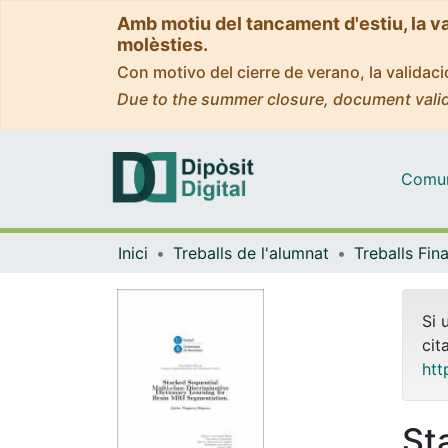
Amb motiu del tancament d'estiu, la v
molèsties.
Con motivo del cierre de verano, la valida
Due to the summer closure, document valid
Comuni
Inici
Treballs de l'alumnat
Si 
cit
htt
St